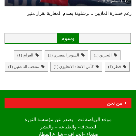
أغسطس 6, 2026
رغم خسارة الملايين .. برشلونة يصدم المغاربة بقرار مثير
وسوم
البحرين
(1)
السوبر المصري
(1)
العراق
(1)
قطر
(1)
كأس الاتحاد الانجليزي
(1)
منتخب الناشئين
(1)
من نحن
موقع الرياضة نت – يصدر عن مؤسسة الثورة
للصحافة- والطباعة – والنشر
صنعاء –الجراف – شارع المطار