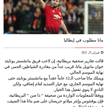
ماتا مطلوب في إيطاليا
فبراير 25, 2021
قالت تقارير صحفية بريطانية، إن لاعب فريق مانشستر يونايتد
خوان مانويل ماتا، قريب جداً من مغادرة الشياطين الحمر، في
نهاية الموسم الحالي.
ويملك ماتا صاحب الـ32 عاماً عقداً مع مانشستر يونايتد حتى
نهاية الموسم الجاري، مع خيار التمديد لعام إضافي، ولكن
النادي لا ينوي تفعيل هذا الخيار.
ووفقاً للمعلومات الواردة من صحيفة ” ذا صن ” البريطانية،
فإن يوفنتوس وإنتر ميلانو حريصان على ضم ماتا هذا الصيف،
في صفقة إنتقال حر.