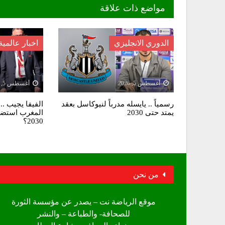
مواضع ذات علاقة
الدوري الانجليزي
اخبار عالمية
أغسطس 5, 2026
أغسطس 5, 2026
رسمياً .. يايسله مدرباً لنيوكاسل بعقد
الفيفا يجيب ..
يمتد حتى 2030
المغرب استضاف
2030؟
من نحن
موقع الرياضة نت – يصدر عن مؤسسة الثورة
للصحافة- والطباعة – والنشر