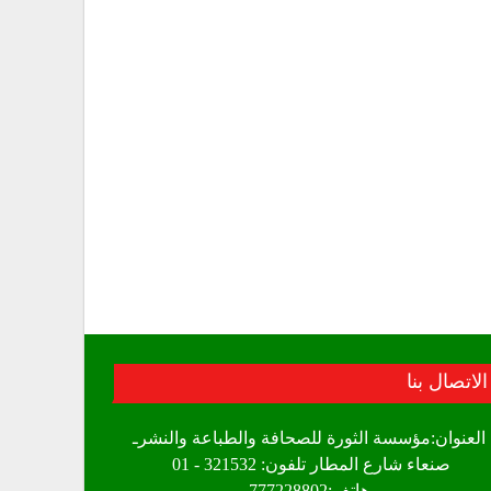
الاتصال بنا
العنوان:مؤسسة الثورة للصحافة والطباعة والنشرـ
صنعاء شارع المطار تلفون: 321532 - 01
هاتف:777228802