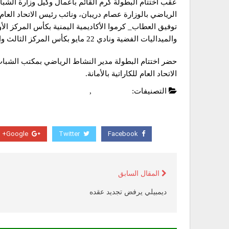
عقب اختتام البطولة كرم القائم بأعمال وكيل وزارة الش
الرياضي بالوزارة عصام دريبان، ونائب رئيس الاتحاد العام ل
توفيق العطاب_ كرموا الأكاديمية اليمنية بكأس المركز ال
والميداليات الفضية ونادي 22 مايو بكأس المركز الثالث والميداليات البرونزية.
حضر اختتام البطولة مدير النشاط الرياضي بمكتب الشباب
الاتحاد العام للكاراتية بالأمانة.
التصنيفات:
أخبار محلية
,
عاجل
Google+
Twitter
Facebook
المقال السابق
ديمبيلي يرفض تجديد عقده