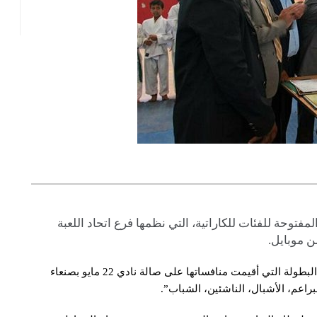
المفتوحة للفئات للكاراتية، التي نظمها فرع اتحاد اللعبة
ن موبايل.
فيما حل أهلي صنعاء في المركز الثاني و22 مايو ثالثا في البطولة التي أقيمت منافساتها على صالة نادي 22 مايو بصنعاء