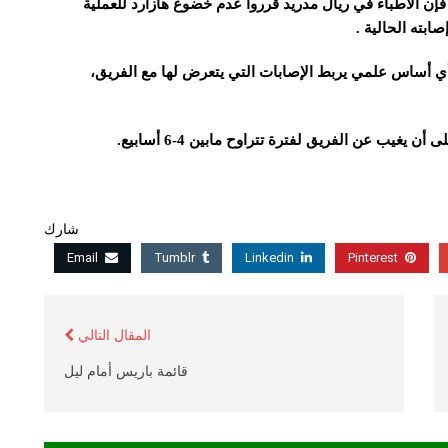
واردة من صحيفة ” ABC ” الإسبانية، فإن الأطباء في ريال مدريد قرروا عدم خضوع هازارد للعملية
ابته الحالية .
 أي أساس علمي يربط الإصابات التي يتعرض لها مع الفريق،
غيب عن الفريق لفترة تتراوح مابين 4-6 أسابيع.
شارك
Email
Tumblr
Linkedin
Pinterest
المقال التالي
قائمة باريس أمام ليل