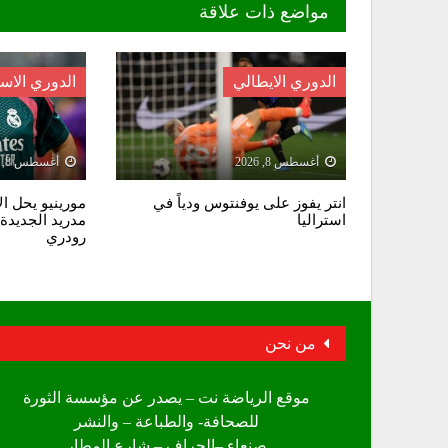
مواضع ذات علاقة
الدوري الايطالي
الدوري الاسب
أغسطس 8, 2026
أغسطس 8, 2026
انتر يفوز على يوفنتوس ودياً في
مورينيو يحل ال
استراليا
مدريد الجديدة 
رودري
من نحن
موقع الرياضة نت – يصدر عن مؤسسة الثورة
للصحافة- والطباعة – والنشر
صنعاء –الجراف – شارع المطار