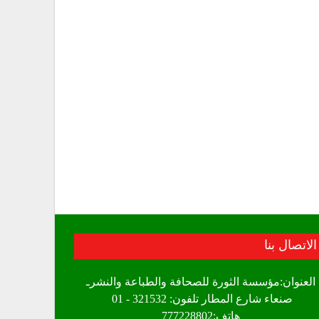
الاتصال بنا
العنوان:مؤسسة الثورة للصحافة والطباعة والنشرـ
صنعاء شارع المطار تلفون: 321532 - 01
هاتف:777228802