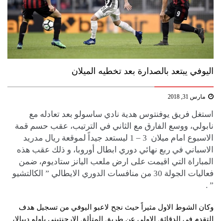
اليوفي يبتعد بالصدارة بعد تخطيه الميلان
مارس 31, 2018
استغل فريق يوفنتوس هدية نادي ​ساسولو​ بعد تعادله مع ​
نابولي​، ووسع الفارق مع الثاني في الترتيب، عقب حسم قمة
الاسبوع امام ميلان 3 – 1 ليستعد جيداً لموقعة ريال مدريد
الاسباني في ربع نهائي دوري ابطال أوروبا، و ذلك عقب هذه
المباراة التي اقيمت على ارض ملعب اليانز ستاديوم، ضمن
فعاليات الجولة 30 من منافسات الدوري الايطالي ” ​الكالتشيو​
” .
وكان الشوط الاول مثيراً حيث نجح لاعبو ​اليوفي​ من تسجيل هدف
التقدم في الدقائق الاولى عن طريق المتألق الارجنتيني ​باولو ديبالا​،