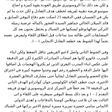
و لكن بعد ذلك بدأ ​الروسونيري​ طريق العودة بقوة كبيرة و اضاع
سوسو فرصة ذهبية لفريقه لخطف هدف التعادل و لكن حدث ما لم
يكن في الحسبان ففي الدقيقة 23 اسكت نجم دفاع اليوفي السابق و
قائد الميلان الحالي جماهير ​السيدة العجوز​ باكماله عرضية زميله
التركي تشالهانوغلو ليسكنها في الشباك و يحتفل بجنون بعد كل
المضايقات التي طالته منذ ساعات قبل انطلاق اللقاء وليفرض نفسه
نجماً لهذا الشوط بعد خطفه التعادل الايجابي 1 – 1.
وفي الشوط الثاني واصل لاعبو الفريقين تناقل الضغط ولكن ابناء
المدرب غاتوزو كانوا هم اصحاب المبادرات الكثيرة لكن غير الدقيقة
على عكس ابناء المدرب اليغري الذين لم يكثروا الهجمات بل اضافوا
اليها عامل الدقة و الخطورة رغم انهم وجدوا صعوبة كبيرة في اختراق
دفاع الخصم واستمر التعادل ايجابياً حتى مشارف الدقائق العشرة
الاخيرة، حيث خطف العائد الكولومبي خوان ​كوادرادو​ الهدف الثاني
في الدقيقة 78 بعد خطأ في التمركز لدى الروسونيري ليهدي فريقه
التقدم 2 – 1 و بعد ذلك بسط اليوفي سيطرته على اللقاء و اتى
الثالث بعد ان تلاعب ​دوغلاس كوستا​ بالدفاعات و اهدى الدولي
الالماني ​سامي خضيرة​ تمريرة مميزة لينجح الاخير بركنها في الشباك