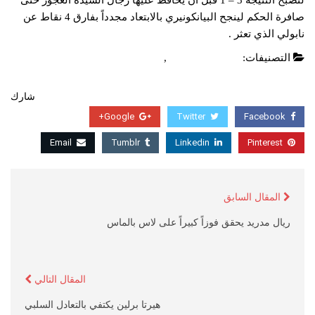
لتصبح النتيجة 3 – 1 قبل أن يحافظ عليها رجال السيدة العجوز حتى
صافرة الحكم لينجح ​البيانكونيري​ بالابتعاد مجدداً بفارق 4 نقاط عن
نابولي الذي تعثر .
التصنيفات:
الدوري الايطالي
,
عاجل
شارك
Google+
Twitter
Facebook
Email
Tumblr
Linkedin
Pinterest
المقال السابق
ريال مدريد يحقق فوزاً كبيراً على لاس بالماس
المقال التالي
هيرتا برلين يكتفي بالتعادل السلبي