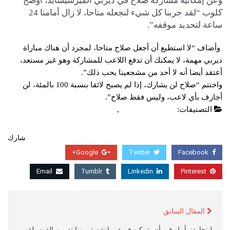
وعن إمكانية مشاركة صلاح في ديربي الميرسيسايد، أوضح
كلوب “لقد جربنا كل شيء لنجعله متاحا، لا زال أمامنا 24
ساعة لتحديد موقفه”.
وأضاف “لا استطيع أن أجعل صلاح متاحا، لمجرد أن هناك مباراة
ديربي مهمة، لا يمكنك أن تدفع اللاعب للمشاركة وهو غير مستعد،
أعتقد أيضا أنه لا أحد من مشجعينا يحب ذلك”.
واختتم “صلاح لن يشارك، إذا لم يصبح لائقا بنسبة 100 بالمئة، لن
أجازف بأي لاعب، وليس فقط صلاح”.
التصنيفات:
الدوري الانجليزي
,
عاجل
شارك
Google+
Twitter
Facebook
Email
Tumblr
Linkedin
Pinterest
المقال السابق
لينجارد: يأمل في أن يتمكن فريق مانشستر يونايتد من الفوز بلقب