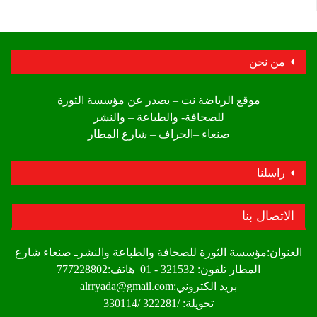
من نحن
موقع الرياضة نت – يصدر عن مؤسسة الثورة
للصحافة- والطباعة – والنشر
صنعاء –الجراف – شارع المطار
راسلنا
الاتصال بنا
العنوان:مؤسسة الثورة للصحافة والطباعة والنشرـ صنعاء شارع
المطار تلفون: 321532 - 01 هاتف:777228802
بريد الكتروني:alrryada@gmail.com
تحويلة: /322281 /330114