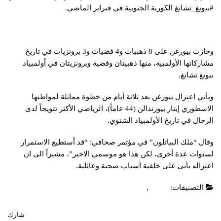
#بيونغ_تشانغ الكورية الجنوبية في فبراير الماضي.
وحازت بيورغن على 8 ذهبيات و4 فضيات و3 برونزيات في تاريخ
مشاركاتها الأولمبية، منها ذهبيتان وفضية وبرونزيتان في أولمبياد
بيونغ تشانغ.
ويأتي اعتزال بيورغن بعد ثلاثة أيام من خطوة مماثلة لمواطنها
الاسطوري إينار بيورندالن (44 عاماً)، الرياضي الأكثر تتويجاً لدى
الرجال في تاريخ الأولمبياد الشتوي.
وقال “ملك البياتلون” في مؤتمر صحافي: “قد أستطيع الاستمرار
لسنوات عدة أخرى، لكن هذا هو موسمي الاخير”، مشيراً الى ان
اعتزاله يأتي على خلفية أسباب صحية وعائلية.
التصنيفات:
العاب
,
عاجل
شارك