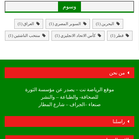
وسوم
البحرين
(1)
السوبر المصري
(1)
العراق
(1)
قطر
(1)
كأس الاتحاد الانجليزي
(1)
منتخب الناشئين
(1)
من نحن
موقع الرياضة نت – يصدر عن مؤسسة الثورة
للصحافة- والطباعة – والنشر
صنعاء –الجراف – شارع المطار
راسلنا