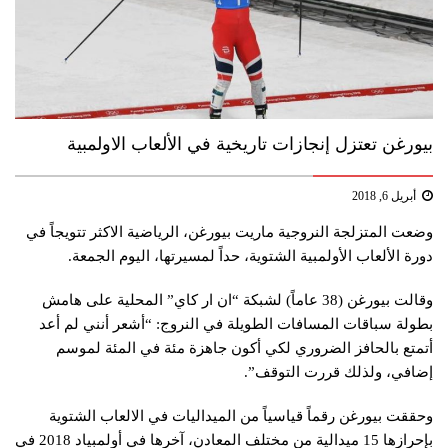
بيورغن تعتزل إنجازات تاريخية في الألعاب الاولمبية
أبريل 6, 2018
وضعت المتزلجة النروجية ماريت بيورغن، الرياضية الاكثر تتويجاً في
دورة الألعاب الأولمبية الشتوية، حداً لمسيرتها، اليوم الجمعة.
وقالت بيورغن (38 عاماً) لشبكة “ان ار كاي” المحلية على هامش
بطولة سباقات المسافات الطويلة في النروج: “أشعر أنني لم أعد
أتمتع بالحافز الضروري لكي أكون جاهزة مئة في المئة لموسم
إضافي، ولذلك قررت التوقف”.
وحققت بيورغن رقماً قياسياً من الميداليات في الالعاب الشتوية
بإحرازها 15 ميدالية من مختلف المعادن، آخرها في أولمبياد 2018 في