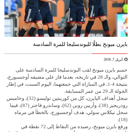
بايرن ميونخ بطلًا للبوندسليجا للمرة السادسة
أبريل 7, 2018
حسم بايرن ميونخ لقب البوندسليجا للمرة السادسة على
التوالي، والـ 28 في تاريخه، بعدما فاز على مضيفه أوجسبورج،
بنتيجة 4-1، في المباراة التي جمعتهما، اليوم السبت، في إطار
الجولة الـ 29 من عمر المسابقة.
سجل أهداف البايرن، كل من كورينتين توليسو (32)، وخاميس
رودريجيز (38)، وآريين روبن (62)، وساندرو فاجنر (87)، فيما
سجل نيكلاس سولي، هدف أوجسبورج، بالخطأ في مرماه
(18).
ورفع بايرن ميونخ، رصيده من النقاط إلى 72 نقطة في