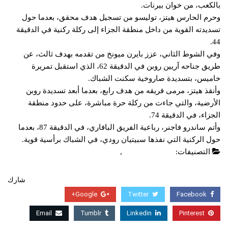
بالكعب، من خوان بيرنات.
وحرم الحارس هيتز، توليسو من تسجيل هدف محقق، بعدما حول
تسديدته القوية من داخل منطقة الجزاء إلى ركلة ركنية في الدقيقة
44.
وفي الشوط الثاني، عزز بايرن ميونخ من تقدمه بهدف ثالث، عن
طريق جناحه آريين روبن في الدقيقة 62، الذي استقبل تمريرة
خاميس، بتسديدة صاروخية سكنت الشباك.
وأنقذ هيتز، مرمى فريقه من هدف رابع، بعدما أبعد تسديدة روبن
الأرضية، والتي جاءت من ركلة حرة مباشرة، على حدود منطقة
الجزاء، في الدقيقة 74.
وأتم ساندرو فاجنر، رباعية الفريق البافاري، في الدقيقة 87، بعدما
حول الركنية التي نفذها سبيتيان رودي، في الشباك برأسية قوية.
التصنيفات:
الدوري الالماني
,
عاجل
شارك
Google+
Twitter
Facebook
Email
Tumblr
Linkedin
Pinterest