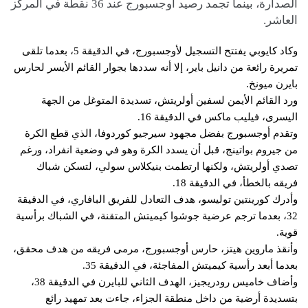
الصدارة، بينما تجمد رصيد أوجسبورج عند 36 نقطة في المركز
العاشر.
وكاد كايوبي يفتتح التسجيل لأوجسبورج، في الدقيقة 5، بعدما تلقى
تمريرة رائعة من دانيل باير، إلا أنه سددها بجوار القائم الأيسر لحارس
بايرن ميونخ.
ورد القائم الأيمن لسفين أولريتش، تسديدة المتوغل من الجهة
اليسرى، فيليب ماكس في الدقيقة 16.
وتقدم أوجسبورج بفضل مجهود سيرجيو كوردوفا، الذي قطع الكرة
من جيروم بواتينج، قبل أن يسدد الكرة وهو في وضعية انفراد، ورغم
تصدي أولريتش، ولكنها ارتطمت بنيكلاس سولي، لتسكن شباك
فريقه بالخطأ، في الدقيقة 18.
وأدرك كورينتين توليسو، هدف التعادل للفريق البافاري، في الدقيقة
32، بعدما ترجم عرضية جوشوا كيميتش المتقنة، في الشباك برأسية
قوية.
وأنقذ ماروين هيتز، حارس أوجسبورج، مرمى فريقه من هدف محقق،
بعدما أبعد رأسية كيميتش المفاجئة، في الدقيقة 35.
وأضاف خاميس رودريجيز، الهدف الثاني للبايرن في الدقيقة 38،
بتسديدة أرضية من داخل منطقة الجزاء، جاءت بعد تمهيد رائع