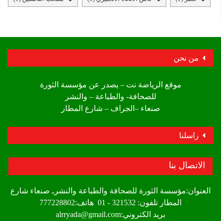
من نحن
موقع الرياضة نت – يصدر عن مؤسسة الثورة
للصحافة- والطباعة – والنشر
صنعاء –الجراف – شارع المطار
راسلنا
الاتصال بنا
العنوان:مؤسسة الثورة للصحافة والطباعة والنشرـ صنعاء شارع
المطار تلفون: 321532 - 01 هاتف:777228802
بريد الكتروني:alrryada@gmail.com