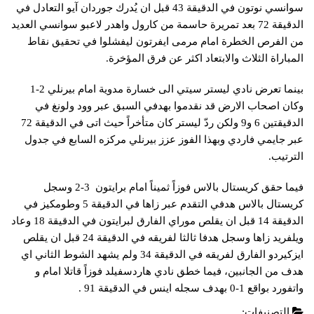
سوانسي نوتون في الدقيقة 43 قبل ان يُدرك جوردان آيو التعادل في
الدقيقة 72 بعد تمريرة حاسمة من كارول واهدر لاعبو سوانسي العديد
من الفرص الخطرة امام مرمى ايفرتون ليفشلوا في تحقيق نقاط
المباراة الثلاث والابتعاد اكثر عن فرق المؤخرة.
بينما تعرض نادي ​ليستر سيتي​ الى خسارة مدوية امام ​بيرنلي​ 2-1
وكان اصحاب الارض قد نقدموا بهدفي السبق عبر وود ولونغ في
الدقيقتين 6 و9 ولكن ردّ ليستر كان متأخراً حيث اتى في الدقيقة 72
عبر ​جايمي فاردي​ وبهذا الفوز عزز بيرنلي مركزه السابع في جدول
الترتيب.
فيما حقق ​كريستال بالاس​ فوزاً ثميناً امام ​برايتون​ 3-2 وسجل
كريستال بالاس هدفي التقدم عبر زاها في الدقيقة 5 وطومكيز في
الدقيقة 14 قبل ان يقلص ​موراي​ الفارق لبرايتون في الدقيقة 18 وعاد
ويلفريد زاها وسجل هدفا ثالثا لفريقه في الدقيقة 24 قبل ان يقلص
ايزكيردو الفارق لفريقه في الدقيقة 34 ولم يشهد الشوط الثاني اي
هدف من الجانبين، فيما خطق نادي ​هاردسفيلد​ فوزاً قاتلا امام و​
واتفورد​ بواقع 1-0 بهدف سجله اينس في الدقيقة 91 .
التصنيفات:
الدوري الانجليزي
,
عاجل