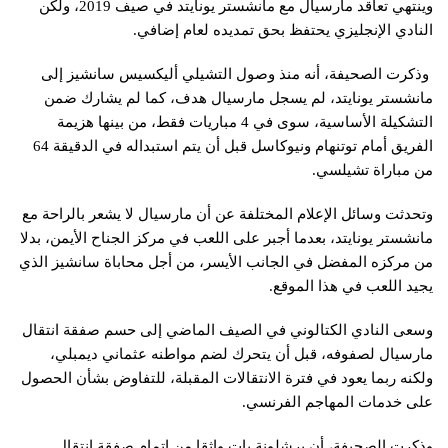
وينتهي تعاقد مارسيال مع مانشستر يونايتد في صيف 2019، ولكن
النادي الإنجليزي يحتفظ بحق تمديده لعام إضافي.
وذكرت الصحيفة، أنه منذ وصول التشيلي أليكسيس سانشيز إلى
مانشستر يونايتد، لم يسجل مارسيال هدف، كما لم يشارك ضمن
التشكيلة الأساسية، سوى في 4 مباريات فقط، من بينها هزيمة
الفريق أمام توتنهام ونيوكاسل قبل أن يتم استبداله في الدقيقة 64
من مباراة تشيلسي.
وتحدثت وسائل الإعلام المختلفة عن أن مارسيال لا يشعر بالراحة مع
مانشستر يونايتد، بعدما أجبر على اللعب في مركز الجناح الأيمن، بدلا
من مركزه المفضل في الجانب الأيسر، من أجل محاباة سانشيز الذي
يجيد اللعب في هذا الموقع.
وسعى النادي الكتالوني في الصيف الماضي إلى حسم صفقة انتقال
مارسيال لصفوفه، قبل أن يتحرك لضم مواطنه عثماني ديمبلي،
ولكنه ربما يعود في فترة الانتقالات المقبلة، للتفاوض بشأن الحصول
على خدمات المهاجم الفرنسي.
وذكرت الصحيفة، أن برشلونة بات واثقا من إتمام صفقة انتقال