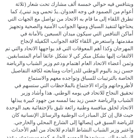
ويتنافس فيه حوالي خمسة ألف مشارك تحت شعار (ثلاثة
أعوام من الصمود في وجه العدوان..يدٌ تحمي ويد تبني)، كما
تطرق اللقاء إلى ما قام به الاتحاد من تواصل مع الجهات التي
يحتاجها لتنفيذ السباق ومنها الجوانب الأمنية والصحية وتجهيز
أماكن التنافس التي سيكون ميدان السبعين بالأمانة في
مقدمتها. واستعرض اللقاء كافة الجوانب الكفيلة لإنجاح
المهرجان وكذا أهم المعوقات التي قد يواجهها الاتحاد والتي تم
الالتفات إليها بشكل مبكر كي لا تشكل عائقا أمام المتسابقين.
وثمن أعضاء الاتحاد العام اهتمام ودعم وزير الشباب والرياضة
حسن زيد باليوم الوطني للدراجات ومتابعته لكافة التفاصيل
الخاصة بالترتيبات للسباق وتواجده معهم والاستماع
لأطروحاتهم وإثراء الاجتماع بالملاحظات التي ستسهم في
تحقيق النجاح للاتحاد في يومه الوطني. هذا وأشاد وزير
الشباب والرياضة حسن زيد بما لمسه من جهود كبيرة يبذلها
الاتحاد لخلق منافسة وطنية رائعة تليق بالإحتفائية بعيد الوحدة
حيث قال إن كل المبادرات الوطنية والرسائل الإنسانية كان
للرياضة السبق في إيصالها إلى الشارع المحلي والخارجي.
واعتبر وزير الشباب النشاط القادم للاتحاد من أهم الأحداث
الرياضية التي سيشهدها الموسم الجاري كونه سيستوعب عدد