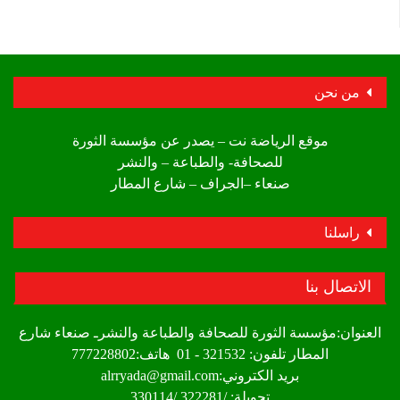
من نحن
موقع الرياضة نت – يصدر عن مؤسسة الثورة
للصحافة- والطباعة – والنشر
صنعاء –الجراف – شارع المطار
راسلنا
الاتصال بنا
العنوان:مؤسسة الثورة للصحافة والطباعة والنشرـ صنعاء شارع
المطار تلفون: 321532 - 01 هاتف:777228802
بريد الكتروني:alrryada@gmail.com
تحويلة: /322281 /330114