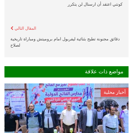
كونتي اعتقد أن ارسنال لن يتكرر
المقال التالي
دقائق مجنونة تطيح بثنائية ليفربول امام بروميتش ومباراة تاريخية
لصلاح
مواضع ذات علاقة
أخبار محلية