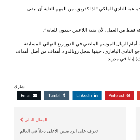
اعية للنادي الملكي “لذا كفريق، من المهم للغاية أن نبقى
أمام الريال الموسم الماضي في الدور ربع النهائي للمسابقة
الأوروبية بنتيجة إجمالية للمباراتين 3-6 ما زالت تؤرق مضاجع النادي البافاري، حينها سجل رونالدو 5 أهداف من أصل أهداف
) إيابا في مدريد.
شارك
Email
Tumblr
Linkedin
Pinterest
المقال التالي
تعرف على الرياضيين الأعلى دخلاً في العالم