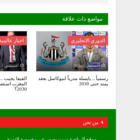
مواضع ذات علاقة
الدوري الانجليزي
اخبار عالمية
أغسطس 5, 2026
أغسطس 5, 2026
رسمياً .. يايسله مدرباً لنيوكاسل بعقد
الفيفا يجيب ..
يمتد حتى 2030
المغرب استضاف
2030؟
من نحن
موقع الرياضة نت – يصدر عن مؤسسة الثورة