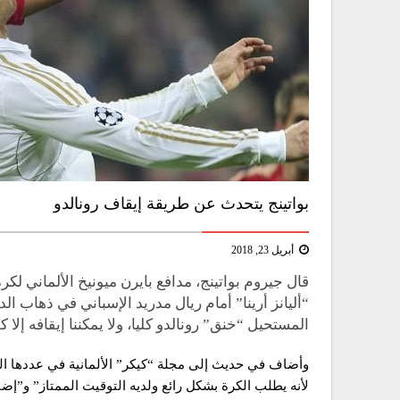
بواتينج يتحدث عن طريقة إيقاف رونالدو
أبريل 23, 2018
قال جيروم بواتينج، مدافع بايرن ميونيخ الألماني لك
“أليانز أرينا” أمام ريال مدريد الإسباني في ذهاب ا
المستحيل “خنق” رونالدو كليا، ولا يمكننا إيقافه إلا 
وأضاف في حديث إلى مجلة “كيكر” الألمانية في عددها ال
لأنه يطلب الكرة بشكل رائع ولديه التوقيت الممتاز” و”إض