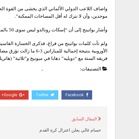
واضاف اللاعب الدولي الألماني الذي يخشى من القوة الجم
موحدين، وأن لا نترك له أقل المساحات الممكنة”.
وأشار بواتينج إلى أن “إسكات رونالدو ليس سوى 50 بالمئة فقط من العمل، لأن بقية اللاعبين جيدون للغاية”.
ولم تأت كلمات بواتينج من فراغ، فذكرى الخسارة القاسية 
فريقه الستة مع “دوبليه” ذهابا في ميونيخ و”ثلاثية” (هاتريك
التصنيفات:
دوري ابطال اوروبا
,
عاجل
Google+
Twitter
Facebook
المقال السابق
حسام غالي يعلن اعتزال كرة القدم