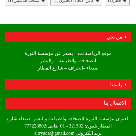
قطر
(1)
كأس الاتحاد الانجليزي
(1)
منتخب الناشئين
(1)
من نحن
موقع الرياضة نت – يصدر عن مؤسسة الثورة
للصحافة- والطباعة – والنشر
صنعاء –الجراف – شارع المطار
راسلنا
الاتصال بنا
العنوان:مؤسسة الثورة للصحافة والطباعة والنشرـ صنعاء شارع
المطار تلفون: 321532 - 01 هاتف:777228802
بريد الكتروني:alrryada@gmail.com