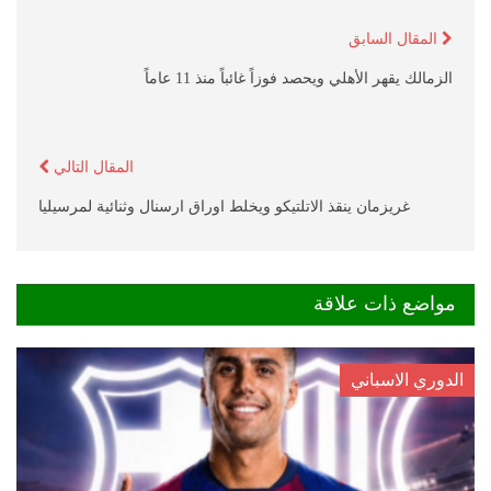
المقال السابق
الزمالك يقهر الأهلي ويحصد فوزاً غائباً منذ 11 عاماً
المقال التالي
غريزمان ينقذ الاتلتيكو ويخلط اوراق ارسنال وثنائية لمرسيليا‎
مواضع ذات علاقة
الدوري الاسباني