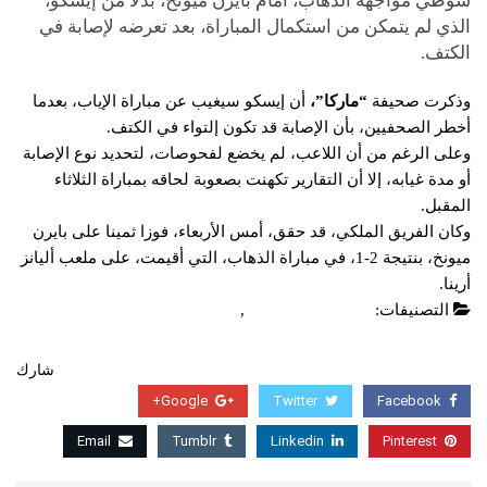
شوطي مواجهة الذهاب، أمام بايرن ميونخ، بدلًا من إيسكو،
الذي لم يتمكن من استكمال المباراة، بعد تعرضه لإصابة في
الكتف.
وذكرت صحيفة
“ماركا”،
أن إيسكو سيغيب عن مباراة الإياب، بعدما
أخطر الصحفيين، بأن الإصابة قد تكون إلتواء في الكتف.
وعلى الرغم من أن اللاعب، لم يخضع لفحوصات، لتحديد نوع الإصابة
أو مدة غيابه، إلا أن التقارير تكهنت بصعوبة لحاقه بمباراة الثلاثاء
المقبل.
وكان الفريق الملكي، قد حقق، أمس الأربعاء، فوزا ثمينا على بايرن
ميونخ، بنتيجة 2-1، في مباراة الذهاب، التي أقيمت، على ملعب أليانز
أرينا.
التصنيفات:
دوري ابطال اوروبا
,
عاجل
شارك
Google+
Twitter
Facebook
Email
Tumblr
Linkedin
Pinterest