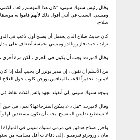
وقال رئيس ستوك سيتي: “كان هذا الموسم رائعا ، لكنني ل
وميسي. السبب في أنني أقول ذلك لأنهم قاموا به موسمًا 
صلاح.
كان حديث صلاح الذي يحتمل أن يصبح أول لاعب في الدوري 
تزايد ، حيث فاز رونالدو وميسي بخمسة أضعاف على مدار 
وقال لامبرت: يجب أن يكون في الجري ، لكن مرة أخرى ، 
من الأسلم أن نقول ، إن مدير بوترز لن يخيب أمله إذا كان
لامبرت تحذيراً للاعب المنافس يورجن كلوب حول العلاج ال
يتوجه ستوك سيتي إلى أنفيلد بجهد يائس لثلاث نقاط في 
لا نستطيع تقليص البنفسج. يجب أن نكون مستعدين لها وأن ن
واحرز صلاح هدفين في مرمى ستوك سيتي في المباراة التي 
مان ، وروبرتو فيرمينو ، إلى دفاعات أقل مسامية من ست