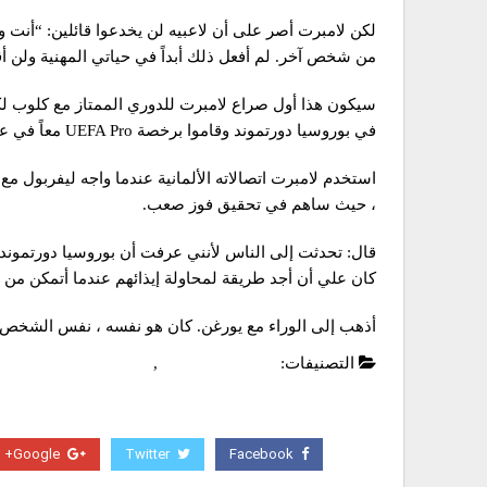
لكن لامبرت أصر على أن لاعبيه لن يخدعوا قائلين: “أنت وا
من شخص آخر. لم أفعل ذلك أبداً في حياتي المهنية ولن أق
سيكون هذا أول صراع لامبرت للدوري الممتاز مع كلوب لكن 
في بوروسيا دورتموند وقاموا برخصة UEFA Pro معاً في عام 2004.
استخدم لامبرت اتصالاته الألمانية عندما واجه ليفربول 
، حيث ساهم في تحقيق فوز صعب.
قال: تحدثت إلى الناس لأنني عرفت أن بوروسيا دورتموند 
كان علي أن أجد طريقة لمحاولة إيذائهم عندما أتمكن من 
أذهب إلى الوراء مع يورغن. كان هو نفسه ، نفس الشخص ، ا
التصنيفات:
الدوري الانجليزي
,
عاجل
Google+
Twitter
Facebook