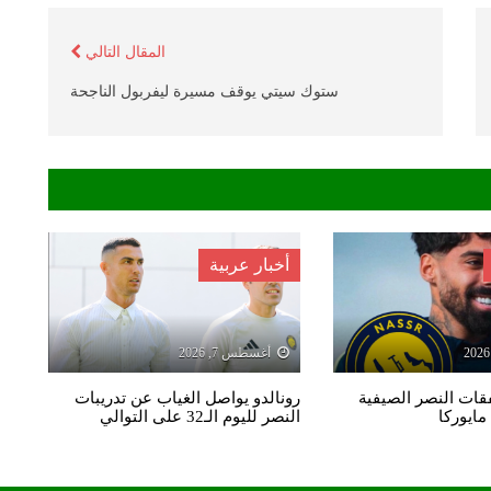
المقال التالي
ستوك سيتي يوقف مسيرة ليفربول الناجحة
أخبار عربية
أغسطس 7, 2026
ات النصر الصيفية
رونالدو يواصل الغياب عن تدريبات
مايوركا
النصر لليوم الـ32 على التوالي