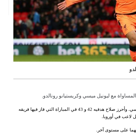
دو
لمساواة مع ليونيل ميسي وكريستيانو رونالدو.
هو الأحدث في مصر ، حيث يسعى لمواصلة موسمه القياسي. وأحرز صلاح هدفيه 42 و 43 في المباراة التي فاز فيها فريقه
عهما على مستوى آخر.