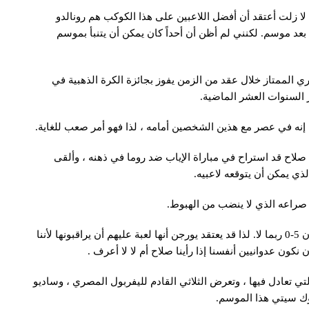
ا زلت أعتقد أن أفضل اللاعبين على هذا الكوكب هم رونالدو
بعد موسم. لكنني لم أظن أن أحداً كان يمكن أن يتنبأ بموسم
الممتاز خلال عقد من الزمن يفوز بجائزة الكرة الذهبية في
السنوات العشر الماضية.
إنه في عصر مع هذين الشخصين أمامه ، لذا فهو أمر صعب للغاية.
 صلاح قد استراح في مباراة الإياب ضد روما في ذهنه ، وألقى
ذي يمكن أن يتوقعه لاعبيه.
صراعه الذي لا ينضب من الهبوط.
وقال لامبرت: “هل 5-2 يمكن استرجاعها؟ نعم ، في حين أن 5-0 ربما لا. لذا قد يعتقد يورجن أنها لعبة عليهم أن يراقبونها لأننا
كون عدوانيين أنفسنا إذا رأينا صلاح أم لا لا أعرف .
تعادل فيها ، وتعرض الثلاثي القادم لليفربول المصري ، وساديو
وك سيتي هذا الموسم.