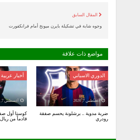
المقال السابق
وجوه شابة في تشكيلة بايرن ميونخ أمام فرانكفورت
مواضع ذات علاقة
الدوري الاسباني
أخبار عربية
أغسطس 7, 2026
أغسطس 7, 2026
ضربة مدوية .. برشلونة يحسم صفقة
كوستا أول صفق
رودري
قادماً من ريال 