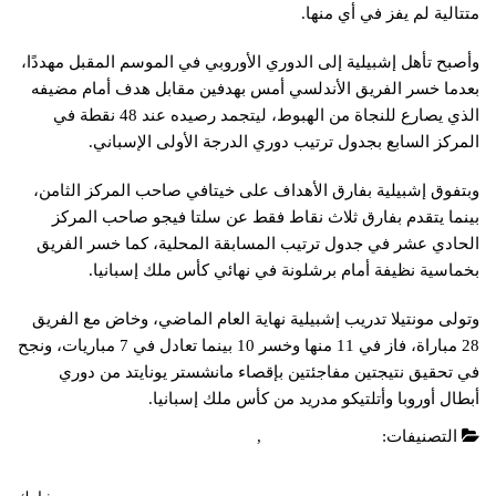
متتالية لم يفز في أي منها.
وأصبح تأهل إشبيلية إلى الدوري الأوروبي في الموسم المقبل مهددًا،
بعدما خسر الفريق الأندلسي أمس بهدفين مقابل هدف أمام مضيفه
الذي يصارع للنجاة من الهبوط، ليتجمد رصيده عند 48 نقطة في
المركز السابع بجدول ترتيب دوري الدرجة الأولى الإسباني.
وبتفوق إشبيلية بفارق الأهداف على خيتافي صاحب المركز الثامن،
بينما يتقدم بفارق ثلاث نقاط فقط عن سلتا فيجو صاحب المركز
الحادي عشر في جدول ترتيب المسابقة المحلية، كما خسر الفريق
بخماسية نظيفة أمام برشلونة في نهائي كأس ملك إسبانيا.
وتولى مونتيلا تدريب إشبيلية نهاية العام الماضي، وخاض مع الفريق
28 مباراة، فاز في 11 منها وخسر 10 بينما تعادل في 7 مباريات، ونجح
في تحقيق نتيجتين مفاجئتين بإقصاء مانشستر يونايتد من دوري
أبطال أوروبا وأتلتيكو مدريد من كأس ملك إسبانيا.
التصنيفات:
الدوري الاسباني
,
عاجل