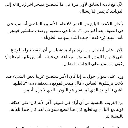
الآن مع ناديه السابق لأول مرة في ما سيصبح فينجر آخر زيارة له إلى
اليونايتد كرئيس للأرسنال.
وأعلن اللاعب البالغ من العمر 68 عاما الأسبوع الماضي أنه سيتنحى
في الصيف بعد أكثر من 21 عاما في منصبه. ووصف سانشيز فينجر
بأنه “سيد كرة قدم” حيث أشاد بمهامه الطويلة.
الآن ، على أية حال ، سيريد مهاجم تشيلسي أن يفسد جولة الوداع
التي قام بها المدير السابق – مع اعتراف فينغر بأنه من غير المعتاد أن
يكون سانشيز على الجانب المقابل.
وردا على سؤال حول ما إذا كان الأمر سيصبح غريبا بعض الشيء ضد
لاعب برشلونة السابق ، قال فينجر لموقع arsenal.com: “بالطبع.
الشيء الوحيد الذي لم يتغير هو اللون ، الذي لا يزال أحمر.
من الغريب بالنسبة لي أن أراه في قميص آخر لأنه كان على علاقة
قوية مع النادي وبالطبع كان هنا لبضع سنوات. لقد كان جيدا للغاية
بالنسبة لنا.