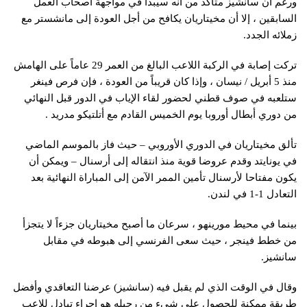
ورغم أن سانشيز متأكد من أنه سيبدأ في مواجهة أصحاب العمل
السابقين ، إلا أن مخيتاريان يكافح من أجل العودة إلى مانشستر مع
زملائه الجدد.
تركت إصابة في الركبة اللاعب البالغ من العمر 29 عاماً على الهامش
منذ 5 أبريل / نيسان ، وإذا كان قريباً من العودة ، فإن فرص فينغر
ستلعبه في صوف قطني لحضور لقاء الإياب في الدور قبل النهائي
من دوري أبطال أوروبا يوم الخميس القادم مع أتلتيكو مدريد .
تألق مخيتاريان في الدوري الأوروبي – حيث فاز بالموسم الماضي
في يونايتد وقدم عروضا قوية منذ انتقاله إلى أرسنال – ويمكن أن
يكون مفتاحا لأرسنال تأمين الممر الآمن إلى المباراة النهائية بعد
التعادل 1-1 في لندن.
بينما في محيط مورينهو ، سرعان ما أصبح مخيتاريان جزءاً لا يتجزأ
من خطط فينجر ، حيث سعى الفرنسي إلى هبوطه في مقابل
سانشيز.
وقال في الوقت الذي لم يقبل فيه (سانشيز) عرضنا التعاقدي وأفضل
طريقة ممكنة للحصول على شيء من رحيله هو إجراء تبادل للاعب