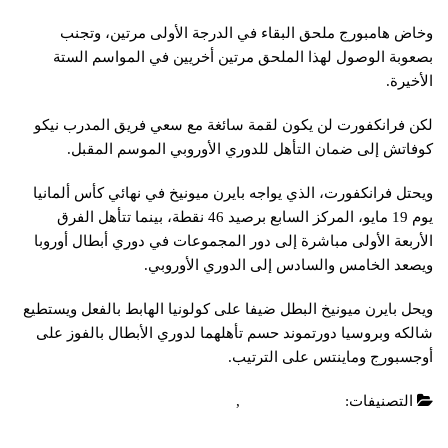
وخاض هامبورج ملحق البقاء في الدرجة الأولى مرتين، وتجنب
بصعوبة الوصول لهذا الملحق مرتين أخريين في المواسم الستة
الأخيرة.
لكن فرانكفورت لن يكون لقمة سائغة مع سعي فريق المدرب نيكو
كوفاتش إلى ضمان التأهل للدوري الأوروبي الموسم المقبل.
ويحتل فرانكفورت، الذي يواجه بايرن ميونيخ في نهائي كأس ألمانيا
يوم 19 مايو، المركز السابع برصيد 46 نقطة، بينما تتأهل الفرق
الأربعة الأولى مباشرة إلى دور المجموعات في دوري أبطال أوروبا
ويصعد الخامس والسادس إلى الدوري الأوروبي.
ويحل بايرن ميونيخ البطل ضيفا على كولونيا الهابط بالفعل ويستطيع
شالكه وبروسيا دورتموند حسم تأهلهما لدوري الأبطال بالفوز على
أوجسبورج وماينتس على الترتيب.
التصنيفات:
الدوري الالماني
,
عاجل