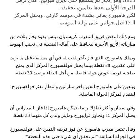
1963، وهو إنجاز لم يستطع حتى بايرن ميونيخ، الذي ترقى
للدرجة الأولى بعدها بعامين، تحقيقه.
لكن هامبورج يعاني بشدة في موسم كارثي، ويحتل المركز
الـ17 قبل جولتين على نهاية الموسم.
ومع ذلك انتفض فريق المدرب كريستيان تيتس بقوة وفاز بثلاث من
مبارياته الأربع الأخيرة ليحافظ على آماله الضئيلة في تجنب الهبوط.
ويملك هامبورج، الذي فاز بآخر لقب له في أي مسابقة قبل ما يزيد
على عقدين، 28 نقطة بينما يحتل فولفسبورج المركز الذي يمنح
صاحبه فرصة خوض جولة فاصلة من أجل البقاء برصيد 30 نقطة.
ويتعين على هامبورج الفوز بآخر مباراتين وانتظار تعثر فولفسبورج
ليتقدم لمركز الجولة الفاصلة.
وفي سيناريو أكثر تفاؤلا، ربما يتمكن هامبورج إذا فاز بالمباراتين أن
يحتل المركز 15 وتجاوز فرايبورج وماينز ولدى كل منهما 33 نقطة.
وقال تيتس مدرب هامبورج عن فوز فريقه الثمين على فولفسبورج
في الجولة السابقة “لم نحقق أي شيء حتى هذه اللحظة”.