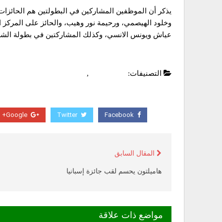
يذكر أن الموظفين المشاركين في البطولتين هم الحائزات 
وخلود الهيصمي، ورحيمة نور وهيب، والحائز على المركز 
عياش ويونس الانسي، وكذلك المشاركتين في بطولة الشطر
التصنيفات:
أخبار محلية
,
عاجل
Google+
Twitter
Facebook
المقال السابق
هاميلتون يحسم لقب جائزة إسبانيا
مواضع ذات علاقة