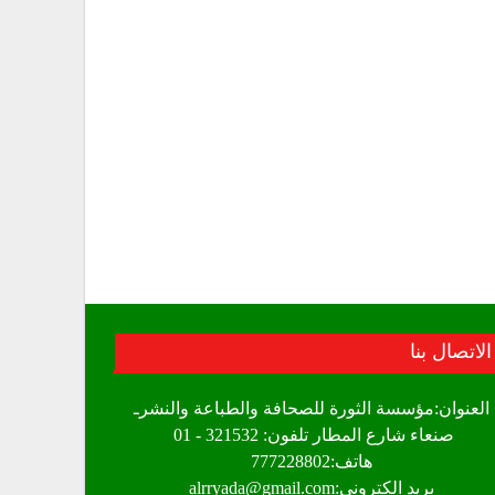
الاتصال بنا
العنوان:مؤسسة الثورة للصحافة والطباعة والنشرـ
صنعاء شارع المطار تلفون: 321532 - 01
هاتف:777228802
بريد الكتروني:alrryada@gmail.com