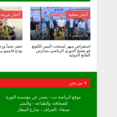
أخبار محلية
أخبار عربية
أغسطس 6, 2026
أغسطس 6, 2026
استعراض مبهر لمنتخب اليمن للكونغ
حضر نجماً ورحل
فو يفتتح الدوري الرياضي بمدارس
يودع فابينيو ب
الفاتح الدولية
من نحن
موقع الرياضة نت – يصدر عن مؤسسة الثورة
للصحافة- والطباعة – والنشر
صنعاء –الجراف – شارع المطار