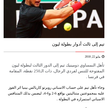
تيم إلى ثالث أدوار بطولة ليون
مايو 22, 2018
تأهل النمساوي ​دومينيك تيم​ إلى الدور الثالث ل​بطولة ليون
المفتوحة للتنس​ لفردي الرجال، ذات الـ250 نقطة، المقامة
في فرنسا .
وجاء تأهل تيم على حساب الاسباني ​روبرتو كاربالس بينيا​ اثر الفوز
عليه بمجموعتين متتاليتين بواقع 6-2 و6-4، ليضمن بذلك المتنافس
الاسباني استمراره في البطولة .