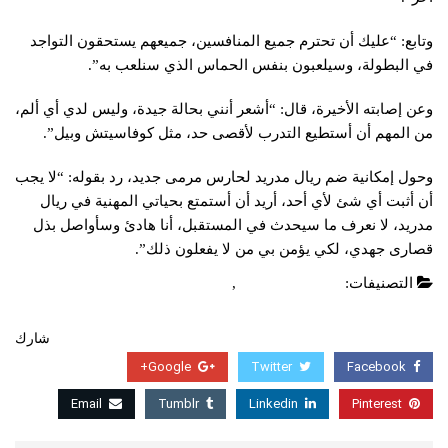
وتابع: “عليك أن تحترم جميع المنافسين، جميعهم يستحقون التواجد
في البطولة، وسيلعبون بنفس الحماس الذي سنلعب به”.
وعن إصابته الأخيرة، قال: “أشعر أنني بحالة جيدة، وليس لدي أي ألم،
من المهم أن أستطيع التدرب لأقصى حد، مثل كوفاسيتش وبيل”.
وحول إمكانية ضم ريال مدريد لحارس مرمى جديد، رد بقوله: “لا يجب
أن أثبت أي شئ لأي أحد، أريد أن أستمتع بحياتي المهنية في ريال
مدريد، لا نعرف ما سيحدث في المستقبل، أنا هادئ وسأواصل بذل
قصارى جهدي، لكي يؤمن بي من لا يفعلون ذلك”.
التصنيفات:
الدوري الاسباني
,
عاجل
شارك
Google+
Twitter
Facebook
Email
Tumblr
Linkedin
Pinterest