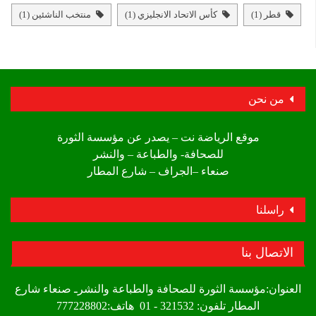
قطر
(1)
كأس الاتحاد الانجليزي
(1)
منتخب الناشئين
(1)
من نحن
موقع الرياضة نت – يصدر عن مؤسسة الثورة
للصحافة- والطباعة – والنشر
صنعاء –الجراف – شارع المطار
راسلنا
الاتصال بنا
العنوان:مؤسسة الثورة للصحافة والطباعة والنشرـ صنعاء شارع
المطار تلفون: 321532 - 01 هاتف:777228802