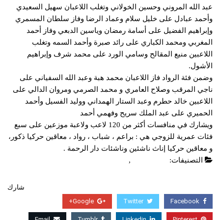
عبد الله المروني وحسين الخولاني وتغلب اللاعبان سهيل السعيدي
وأحمد عبادل على خليل سلام وعماد الرضا وفاز سلطان المسمري
وإبراهيم الفضيل على أسامة رمضان وياسين الدبعي وفاز أحمد
المغربي ومحمد الكباري على رائد صبرة وأحمد السمه وتغلب
اللاعبين منيع المقالح وسامي الورد على محمد شرف وإبراهيم
الأشول.
وضمن فئة الرواد فاز اللاعبان محمد هبة وعبد الله السفياني على
ناجي المرقب وصلاح العامري و محمد الصرمي ومروان الدالي على
اللاعبين خالد حطرم وعبد الستار الهمداني ووليد الفسيل وأحمد
الحميري على عبد الملك سريح وفهمي أحمد
ويشارك في منافسات أكثر من 120 لاعب ولاعبة موزعين على سبع
فئات عمرية للزوجي هي : براعم ، شباب ، رواد ، معاقين حركيا ذكور،
و معاقين حركيا إناث ناشئين وناشئات دار الرحمة .
التصنيفات:
أخبار محلية
,
عاجل
شارك
Google+
Twitter
Facebook
Email
Tumblr
Linkedin
Pinterest