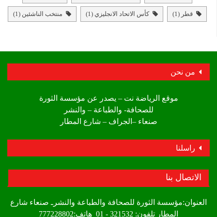
قطر
(1)
كأس الاتحاد الانجليزي
(1)
منتخب الناشئين
(1)
من نحن
موقع الرياضة نت – يصدر عن مؤسسة الثورة
للصحافة- والطباعة – والنشر
صنعاء –الجراف – شارع المطار
راسلنا
الاتصال بنا
العنوان:مؤسسة الثورة للصحافة والطباعة والنشرـ صنعاء شارع
المطار تلفون: 321532 - 01 هاتف:777228802