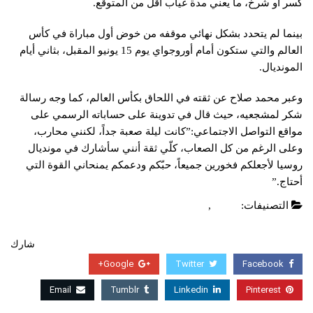
كسر أو شرخ، ما يعني مدة غياب أقل من المتوقع.
بينما لم يتحدد بشكل نهائي موقفه من خوض أول مباراة في كأس
العالم والتي ستكون أمام أوروجواي يوم 15 يونيو المقبل، بثاني أيام
المونديال.
وعبر محمد صلاح عن ثقته في اللحاق بكأس العالم، كما وجه رسالة
شكر لمشجعيه، حيث قال في تدوينة على حساباته الرسمي على
مواقع التواصل الاجتماعي:”كانت ليلة صعبة جداً، لكنني محارب،
وعلى الرغم من كل الصعاب، كلّي ثقة أنني سأشارك في مونديال
روسيا لأجعلكم فخورين جميعاً، حبّكم ودعمكم يمنحاني القوة التي
أحتاج.”
التصنيفات:
عاجل
,
كأس العالم
شارك
Google+
Twitter
Facebook
Email
Tumblr
Linkedin
Pinterest