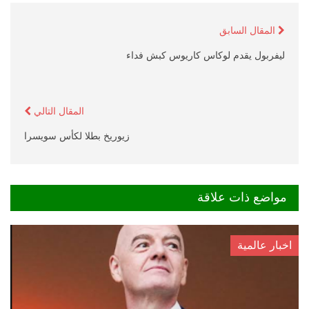
المقال السابق
ليفربول يقدم لوكاس كاريوس كبش فداء
المقال التالي
زيوريخ بطلا لكأس سويسرا
مواضع ذات علاقة
اخبار عالمية