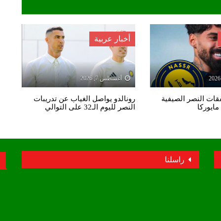
أخبار عربية
أغسطس 7, 2026
ات النصر الصيفية
رونالدو يواصل الغياب عن تدريبات
مايوركا
النصر لليوم الـ32 على التوالي
راسلنا