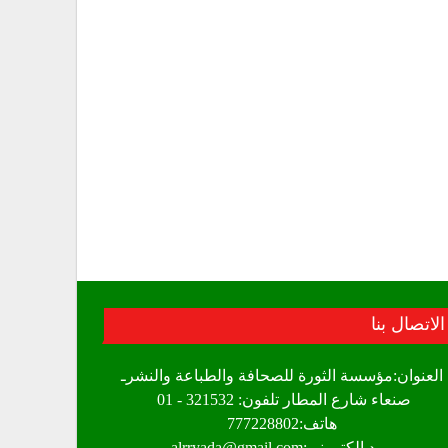
الاتصال بنا
العنوان:مؤسسة الثورة للصحافة والطباعة والنشرـ
صنعاء شارع المطار تلفون: 321532 - 01
هاتف:777228802
بريد الكتروني:alrryada@gmail.com