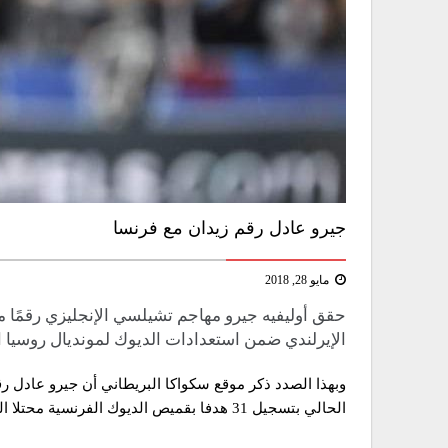
جيرو عادل رقم زيدان مع فرنسا
مايو 28, 2018
حقق أوليفيه جيرو مهاجم ​تشيلسي​ الإنجليزي رقمًا مم
الإيرلندي ضمن استعدادات ​الديوك​ لمونديال روسيا ا
وبهذا الصدد ذكر موقع سكواكا البريطاني أن جيرو عادل رق
الحالي بتسجيل 31 هدفا بقميص الديوك الفرنسية محتلا المرتبة الرابعة في قائمة هدافي فرنسا .