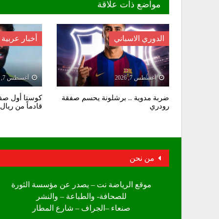
مواضع ذات علاقة
الدوري الاسباني
أخبار عربية
أغسطس 7, 2026
أغسطس 7, 2026
ضربة مدوية .. برشلونة يحسم صفقة
كوستا أول صفق
رودري
قادماً من ريال 
من نحن
موقع الرياضة نت – يصدر عن مؤسسة الثورة
للصحافة- والطباعة – والنشر
صنعاء –الجراف – شارع المطار