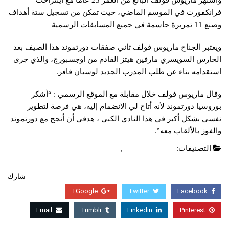
واشتهر ماريوس فولف البالغ من العمر 23 عاماً مع آينتراخت
فرانكفورت في الموسم الماضي، حيث تمكن من تسجيل ستة أهداف
وصنع 11 تمريرة حاسمة في جميع المسابقات الرسمية
ويعتبر الجناح ماريوس فولف ثاني صفقات دورتموند هذا الصيف بعد
الحارس السويسري مارفين هيتز القادم من اوجسبورج، والذي جرى
استقدامه بناء عن طلب المدرب الجديد لوسيان فافر.
وقال ماريوس فولف خلال مقابلة مع الموقع الرسمي : “أشكر
بوروسيا دورتموند لأنه أتاح لي الانضمام إليه، هي فرصة لتطوير
نفسي بشكل أكبر في هذا النادي الكبي ، هدفي أن أنجح مع دورتموند
والفوز بالألقاب معه”.
التصنيفات:
الدوري الالماني
,
عاجل
شارك
Google+
Twitter
Facebook
Email
Tumblr
Linkedin
Pinterest