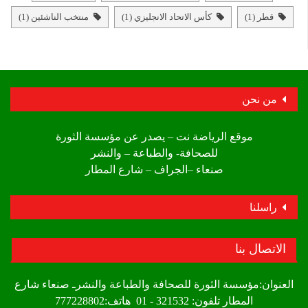
قطر
(1)
كأس الاتحاد الانجليزي
(1)
منتخب الناشئين
(1)
من نحن
موقع الرياضة نت – يصدر عن مؤسسة الثورة
للصحافة- والطباعة – والنشر
صنعاء –الجراف – شارع المطار
راسلنا
الاتصال بنا
العنوان:مؤسسة الثورة للصحافة والطباعة والنشرـ صنعاء شارع
المطار تلفون: 321532 - 01 هاتف:777228802