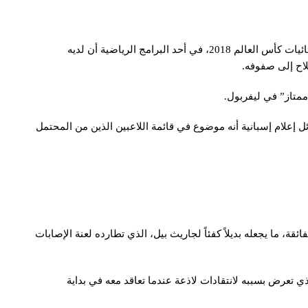
وأعلن المدرب الأرجنتيني، الذي قاد المنتخب المصري لنهائيات كأس العالم 2018، في أحد البرامج الرياضية أن لديه
اح إلى صفوفه.
ممتاز” في ليفربول.
 إعلام إسبانية أنه موضوع في قائمة اللاعبين الذين من المحتمل
قة، ما يجعله بديلاً كفئاً لجاريث بيل، الذي تطارده لعنة الإصابات
تعرض بسببه لانتقادات لاذعة عندما تعاقد معه في بداية