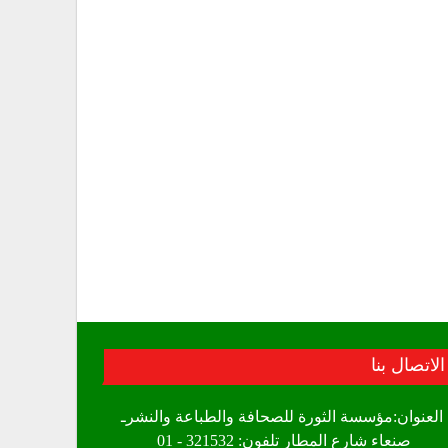
الاتصال بنا
العنوان:مؤسسة الثورة للصحافة والطباعة والنشرـ
صنعاء شارع المطار تلفون: 321532 - 01