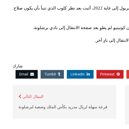
تألق صلاح القادم من روما، والذي يرتبط بعقد مع نادي ليفربول إلى غاية 2022، أثبت بعد نظر كلوب الذي تنبأ بأن يكون صلاح
وتينيو لم يطوِ بعد صفحة الانتقال إلى نادي برشلونة.
تقال إلى نادٍ آخر.
شارك
Email
Tumblr
Linkedin
Pinterest
المقال التالي
قرعة سهلة لريال مدريد بكأس الملك وصعبة لبرشلونة