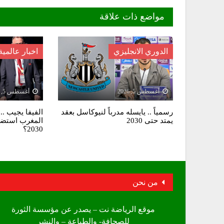
مواضع ذات علاقة
الدوري الانجليزي
اخبار عالمية
أغسطس 5, 2026
أغسطس 5, 2026
رسمياً .. يايسله مدرباً لنيوكاسل بعقد
الفيفا يجيب ..
يمتد حتى 2030
المغرب استضاف
2030؟
من نحن
موقع الرياضة نت – يصدر عن مؤسسة الثورة
للصحافة- والطباعة – والنشر