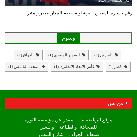
أغسطس 6, 2026
رغم خسارة الملايين .. برشلونة يصدم المغاربة بقرار مثير
وسوم
البحرين
(1)
السوبر المصري
(1)
العراق
(1)
قطر
(1)
كأس الاتحاد الانجليزي
(1)
منتخب الناشئين
(1)
من نحن
موقع الرياضة نت – يصدر عن مؤسسة الثورة
للصحافة- والطباعة – والنشر
صنعاء –الجراف – شارع المطار