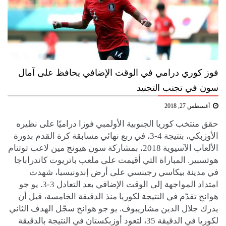
فوز كوري درامي في الوقت الإضافي يحافظ على آمال
سون في تجنب التجنيد
أغسطس 27, 2018
حقق منتخب كوريا الجنوبية الأولمبي فوزا دراميًا على نظيره
الأوزبكي، بنتيجة 4-3، في ربع نهائي مسابقة كرة القدم بدورة
الألعاب الآسيوية 2018، بمشاركة سون هيونج مين لاعب توتنام
هوتسبير. المباراة التي أقيمت على ملعب باتريوت كاندراباجا
في مدينة بيكاسي رجينسي على أرض إندونيسيا، شهدت
امتداد المواجهة إلى الوقت الإضافي بعد التعادل 3-3. يو جو
هوانج تقدّم في النتيجة لكوريا منذ الدقيقة الخامسة، قبل أن
يدرك جلال الدين مشاريبوف. يو جو هوانج سجّل الهدف الثاني
لكوريا في الدقيقة 35، لتعود أوزبكستان في النتيجة بالدقيقة