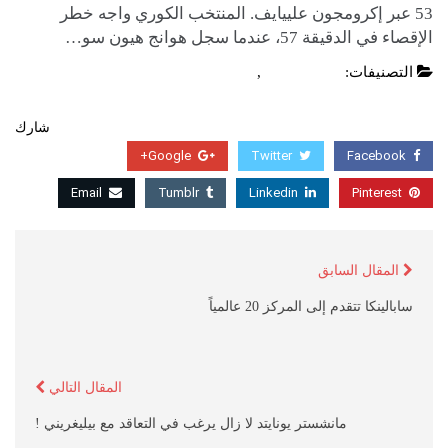
53 عبر إكرومجون علييايف. المنتخب الكوري واجه خطر
الإقصاء في الدقيقة 57، عندما سجل هوانج هيون سو…
التصنيفات:
اخبار عالمية
,
عاجل
شارك
Google+
Twitter
Facebook
Email
Tumblr
Linkedin
Pinterest
المقال السابق
سابالينكا تتقدم إلى المركز 20 عالمياً
المقال التالي
مانشستر يونايتد لا زال يرغب في التعاقد مع بيليغريني !