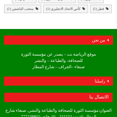
قطر
(1)
كأس الاتحاد الانجليزي
(1)
منتخب الناشئين
(1)
من نحن
موقع الرياضة نت – يصدر عن مؤسسة الثورة
للصحافة- والطباعة – والنشر
صنعاء –الجراف – شارع المطار
راسلنا
الاتصال بنا
العنوان:مؤسسة الثورة للصحافة والطباعة والنشرـ صنعاء شارع
المطار تلفون: 321532 - 01 هاتف:777228802