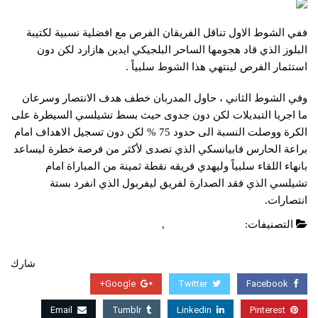
ففي الشوط الاول تناقل الفريقان الفرص مع افضلية نسبية لكتيبة ​
البلوز​ الذي قاد هجومها الساحر البلجيكي ايدين هازارد لكن دون
استثمار الفرص لينتهي هذا الشوط سلبياً .
وفي الشوط الثاني ، حاول المدربان خطف هدف الانتصار وسرعان
ما اجريا التبديلات لكن دون جدوى حيث بسط تشيلسي السيطرة على
الكرة ووصلت النسبة الى حدود 75 % لكن دون تسجيل الاهداف امام
براعة الحارس ​فابيانسكي​ الذي تصدى لأكثر من فرصة خطرة ليساعد
بانهاء اللقاء سلبياً وليهدي فريقه نقطة ثمينة من المباراة امام
تشيلسي الذي فقد الصدارة لفريق ليفربول الذي انفرد بستة
انتصارات.
التصنيفات:
الدوري الانجليزي
,
عاجل
شارك
Google+
Twitter
Facebook
Email
Tumblr
Linkedin
Pinterest