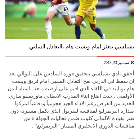
تشيلسي يتعثر امام ويست هام بالتعادل السلبي
سبتمبر 23, 2018
أخقق نادي ​تشيلسي​ بتحقيق فوزه السادس على التوالي بعد
ان سقط في الدربي بفخ التعادل السلبي امام فريق ​ويست
هام يونايتد​ في اللقاء الذي اقيم على ارضية ملعب استاد لندن
الأولمبي ، حيث اضاع ابناء المدرب الايطالي ​ماوريسيو ساري​
العديد من الفرص رغم الاداء الجيد هجومياً ودفاعياً ليتركوا
صدارة البريمرليغ لمنافسه ​ليفربول​ الذي يكمل مسيرته دون
تعثر بقيادة الالماني كلوب ضمن فعاليات الجولة 6 من
منافسات الدوري الانجليزي الممتاز “​البريمرليغ​” .