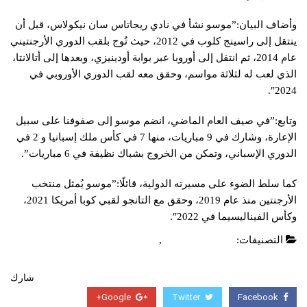
وأضاف البيان:”موسو نشأ في نادي ريجاتاس سان نيكولاس، قبل أن
ينتقل إلى راسينج كلوب في 2012، حيث تُوج بلقب الدوري الأرجنتيني
عام 2014، ثم انتقل إلى أوروبا عبر بوابة أودينيزي، وبعدها إلى أتالانتا،
الذي لعب له لثلاثة مواسم، وحقق معه لقب الدوري الأوروبي في
2024″.
وتابع:”في صيف العام الماضي، انضم موسو إلى صفوفنا على سبيل
الإعارة، وشارك في 9 مباريات، منها 7 في كأس ملك إسبانيا و 2 في
الدوري الإسباني، وتمكن من الخروج بشباك نظيفة في 6 مباريات”.
كما سلط الضوء على مسيرته الدولية، قائلًا:”موسو يُمثل منتخب
الأرجنتين منذ عام 2019، وحقق مع التانجو لقبي كوبا أمريكا 2021،
وكأس الفيناليسيما في 2022″.
التصنيفات:
الدوري الاسباني
,
عاجل
شارك
Google+
Twitter
Facebook