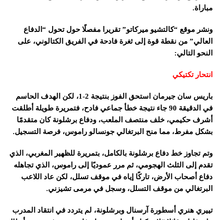
مباراة.
ونشر موقع “كالتشيو ميركاتو” تقريرا مفصلًا حول تحول “الدفاع
العالي” من نقطة قوة إلى ثغرة فادحة في الفريق الكتالوني، على
النحو التالي:
انتحار تكتيكي
باريس سان جيرمان استحق الفوز بنتيجة 2-1، لكن الهدف الحاسم
في الدقيقة 90 جاء نتيجة خطأ جماعي فادح، فتمريرة طويلة أطلقت
أشرف حكيمي، خلف منتصف الملعب، ودفاع برشلونة كان متقدمًا
بشكل مفرط، مما منح البرتغالي جونسالو راموس، فرصة التسجيل.
وتم تجاوز خط دفاع برشلونة بالكامل، بتمريرة للظهير المغربي، الذي
تقدم إلى الثلث الهجومي، ثم مرر عموديًا إلى راموس، الذي تجاهله
دفاع أصحاب الأرض، تاركًا إياه في موقف تسلل، لكن عاد اللاعب
البرتغالي من موقف التسلل، وسجل في مرمى تشيزني.
تييري هنري أسطورة آرسنال وبرشلونة، لم يتردد في انتقاد المدرب