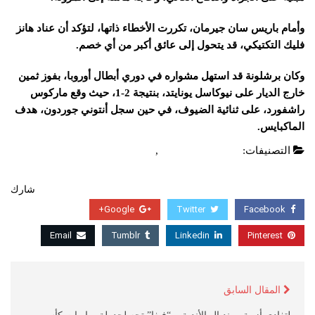
وأمام باريس سان جيرمان، تكررت الأخطاء ذاتها، لتؤكد أن عناد هانز
فليك التكتيكي، قد يتحول إلى عائق أكبر من أي خصم.
وكان برشلونة قد استهل مشواره في دوري أبطال أوروبا، بفوز ثمين
خارج الديار على نيوكاسل يونايتد، بنتيجة 2-1، حيث وقع ماركوس
راشفورد، على ثنائية الضيوف، في حين سجل أنتوني جوردون، هدف
الماكبايس.
التصنيفات:
دوري ابطال اوروبا
,
عاجل
شارك
Google+
Twitter
Facebook
Email
Tumblr
Linkedin
Pinterest
المقال السابق