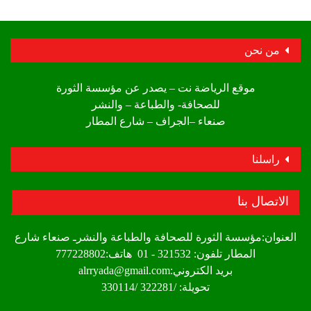
من نحن
موقع الرياضة نت – يصدر عن مؤسسة الثورة
للصحافة- والطباعة – والنشر
صنعاء –الجراف – شارع المطار
راسلنا
الاتصال بنا
العنوان:مؤسسة الثورة للصحافة والطباعة والنشرـ صنعاء شارع
المطار تلفون: 321532 - 01 هاتف:777228802
بريد الكتروني:alrryada@gmail.com
تحويلة: /322281 /330114