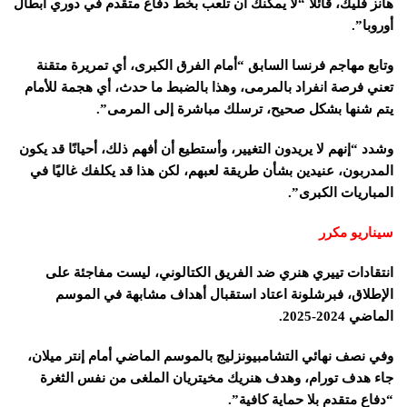
هانز فليك، قائلا “لا يمكنك أن تلعب بخط دفاع متقدم في دوري أبطال
أوروبا”.
وتابع مهاجم فرنسا السابق “أمام الفرق الكبرى، أي تمريرة متقنة
تعني فرصة انفراد بالمرمى، وهذا بالضبط ما حدث، أي هجمة للأمام
يتم شنها بشكل صحيح، ترسلك مباشرة إلى المرمى”.
وشدد “إنهم لا يريدون التغيير، وأستطيع أن أفهم ذلك، أحيانًا قد يكون
المدربون، عنيدين بشأن طريقة لعبهم، لكن هذا قد يكلفك غاليًا في
المباريات الكبرى”.
سيناريو مكرر
انتقادات تييري هنري ضد الفريق الكتالوني، ليست مفاجئة على
الإطلاق، فبرشلونة اعتاد استقبال أهداف مشابهة في الموسم
الماضي 2024-2025.
وفي نصف نهائي التشامبيونزليج بالموسم الماضي أمام إنتر ميلان،
جاء هدف تورام، وهدف هنريك مخيتريان الملغى من نفس الثغرة
“دفاع متقدم بلا حماية كافية”.