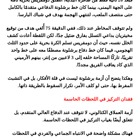
فبعد 20 ثانية فقط من صافرة البداية، انطلق دومفريس بحرية تامة
على الجهة اليمنى، بينما كان خط برشلونة الدفاعي متقدمًا بالكامل
حتى منتصف الملعب، لتنتهي الهجمة بهدف في شباك البارسا.
ولم تتوقف المخاطر عند ذلك، ففي الدقيقة 75 أُلغي هدف من توقيع
مخيتريان بداعي التسلل بفارق ضئيل جدًا، لكن اللقطة أعادت كشف
الخلل نفسه، حيث أن دومفريس تسلم الكرة بحرية على حدود الثلث
الهجومي، فيما كان خط دفاع برشلونة مصطفًا معه على خط واحد
تقريبًا، تاركًا المساحة خلفه إلى 3 لاعبين من إنتر، بينهم الأرميني
الذي كاد يعاقب الفريق مجددًا.
وهكذا يتضح أن أزمة برشلونة ليست في قلة الأفكار، بل في التشبث
المفرط بها، حتى لو كلف الأمر، تكرار السقوط بالطريقة ذاتها.
فقدان التركيز في اللحظات الحاسمة
أزمة العملاق الكتالوني، لا تتوقف عند الدفاع العالي المتقدم، بل
تتعلق أيضًا بغياب التركيز في اللحظات الحاسمة.
فهناك مشكلة واضحة في الانتباه الجماعي والفردي في اللحظات