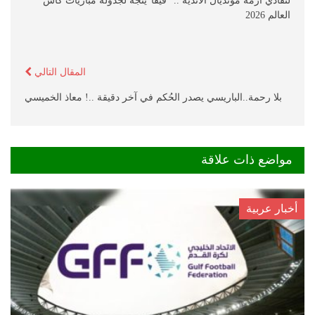
لتفادي أزمة مونديال الأندية .. “فيفا”يتجه لجدولة مباريات كأس
العالم 2026
المقال التالي
بلا رحمة..الباريسي يصدر الحُكم في آخر دقيقة ..! معاذ الخميسي
مواضع ذات علاقة
أخبار عربية