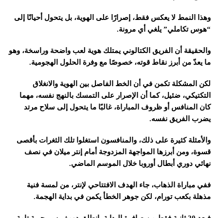
وهذا النمط لا يعكس فقط، إصرارًا على الهوية، بل يتحول أحيانًا إلى
“هوس تكاملي” يلغي أي مرونة.
والحقيقة أن الفريق الكتالوني يمتلك هوية لعب واضحة وراسخة، وهو
ما يعدّ من أبرز نقاط قوته، خصوصًا مع وفرة الحلول الهجومية.
لكن المشكلة تكمن في أن الخط الفاصل بين الهوية والانغلاق
التكتيكي، ضئيل، كما أن الإصرار على التمسك بالنهج نفسه، مهما
كان المنافس أو ظروف المباراة، غالبًا ما يتحول إلى سلاح مرتد
يضرب الفريق نفسه.
والأمثلة كثيرة على ذلك، والمنافسون استغلوا تلك الثغرات بأقصى
قسوة، ومن أبرزها المواجهة المزدوجة أمام إنتر ميلان في نصف
نهائي دوري أبطال أوروبا خلال الموسم الماضي.
ففي مباراة الذهاب، جاء الهدف الافتتاحي لإنتر، من لمسة فنية
مذهلة بكعب تورام، لكن جوهر الخطأ يكمن في بداية الهجمة.