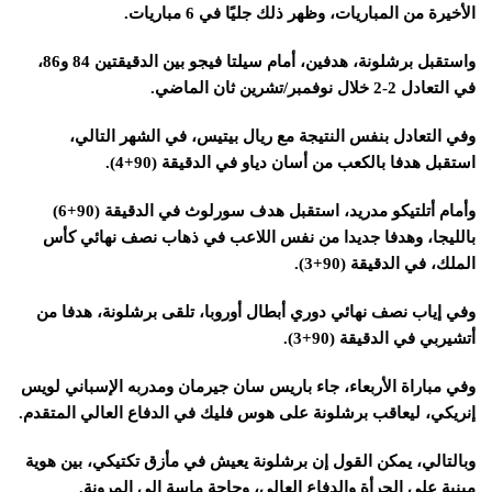
الأخيرة من المباريات، وظهر ذلك جليًا في 6 مباريات.
واستقبل برشلونة، هدفين، أمام سيلتا فيجو بين الدقيقتين 84 و86،
في التعادل 2-2 خلال نوفمبر/تشرين ثان الماضي.
وفي التعادل بنفس النتيجة مع ريال بيتيس، في الشهر التالي،
استقبل هدفا بالكعب من أسان دياو في الدقيقة (90+4).
وأمام أتلتيكو مدريد، استقبل هدف سورلوث في الدقيقة (90+6)
بالليجا، وهدفا جديدا من نفس اللاعب في ذهاب نصف نهائي كأس
الملك، في الدقيقة (90+3).
وفي إياب نصف نهائي دوري أبطال أوروبا، تلقى برشلونة، هدفا من
أتشيربي في الدقيقة (90+3).
وفي مباراة الأربعاء، جاء باريس سان جيرمان ومدربه الإسباني لويس
إنريكي، ليعاقب برشلونة على هوس فليك في الدفاع العالي المتقدم.
وبالتالي، يمكن القول إن برشلونة يعيش في مأزق تكتيكي، بين هوية
مبنية على الجرأة والدفاع العالي، وحاجة ماسة إلى المرونة.