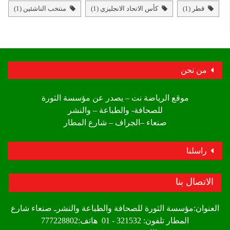
قطر
(1)
كأس الاتحاد الانجليزي
(1)
منتخب الناشئين
(1)
من نحن
موقع الرياضة نت – يصدر عن مؤسسة الثورة
للصحافة- والطباعة – والنشر
صنعاء –الجراف – شارع المطار
راسلنا
الاتصال بنا
العنوان:مؤسسة الثورة للصحافة والطباعة والنشرـ صنعاء شارع
المطار تلفون: 321532 - 01 هاتف:777228802