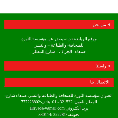
من نحن
موقع الرياضة نت – يصدر عن مؤسسة الثورة
للصحافة- والطباعة – والنشر
صنعاء –الجراف – شارع المطار
راسلنا
الاتصال بنا
العنوان:مؤسسة الثورة للصحافة والطباعة والنشرـ صنعاء شارع
المطار تلفون: 321532 - 01 هاتف:777228802
بريد الكتروني:alrryada@gmail.com
تحويلة: /322281 /330114