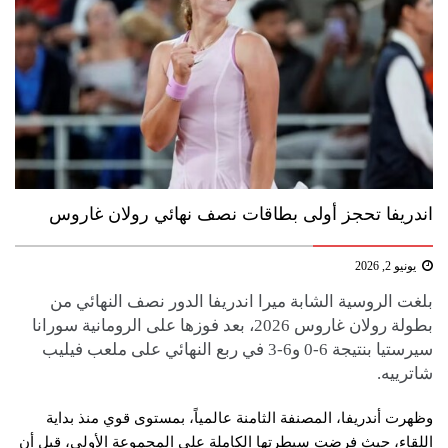
اندريفا تحجز أولى بطاقات نصف نهائي رولان غاروس
يونيو 2, 2026
بلغت الروسية الشابة ​ميرا اندريفا​ الدور نصف النهائي من
بطولة ​رولان غاروس​ 2026، بعد فوزها على الرومانية ​سورانا
سيرستيا​ بنتيجة 6-0 و6-3 في ربع النهائي على ملعب فيليب
شاترييه.
وظهرت أندريفا، المصنفة الثامنة عالمياً، بمستوى قوي منذ بداية
اللقاء، حيث فرضت سيطرتها الكاملة على المجموعة الأولى، قبل أن