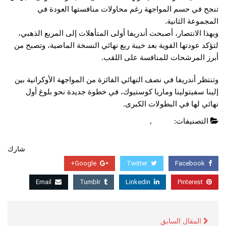
تنجح في حسم المواجهة رغم محاولات منافستها العودة في
المجموعة الثانية.
وبهذا الانتصار، أصبحت أندريفا أولى المتأهلات إلى المربع الذهبي،
لتؤكد عودتها القوية بعد خيبة ربع نهائي النسخة الماضية، وتصبح من
أبرز المرشحات للمنافسة على اللقب.
وتنتظر أندريفا في نصف النهائي الفائزة من المواجهة الأوكرانية بين ​
إلينا سفيتولينا​ و​ماريا كوستيوك​، في خطوة جديدة نحو بلوغ أول
نهائي لها في البطولات الكبرى.
التصنيفات:
العاب
,
عاجل
شارك
Google+
Twitter
Facebook
Email
Tumblr
Linkedin
Pinterest
المقال السابق