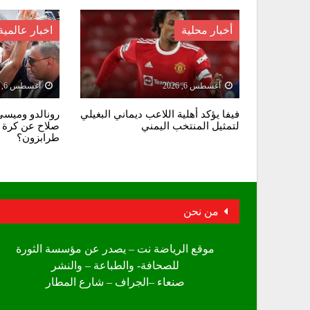
أخبار محلية
اخبار عالمية
أغسطس 6, 2026
أغسطس 6, 2026
فيفا يؤكد أهلية اللاعب ديماني البغيلي
رونالدو وميسي 
لتمثيل المنتخب اليمني
صلاح عن كرة ا
طرابزون؟
من نحن
موقع الرياضة نت – يصدر عن مؤسسة الثورة
للصحافة- والطباعة – والنشر
صنعاء –الجراف – شارع المطار