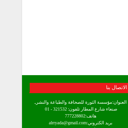
الاتصال بنا
العنوان:مؤسسة الثورة للصحافة والطباعة والنشرـ
صنعاء شارع المطار تلفون: 321532 - 01
هاتف:777228802
بريد الكتروني:alrryada@gmail.com