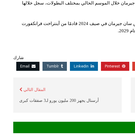
4 مباراة مع باريس سان جيرمان خلال الموسم الحالي بمختلف البطولات، سجل خلالها
ويُذكر أن باتشو، البالغ من العمر 24 عامًا، انضم إلى باريس سان جيرمان في صيف 2024 قادمًا من آينتراخت فرانكفورت
شارك
Email
Tumblr
Linkedin
Pinterest
المقال التالي
أرسنال يجهز 200 مليون يورو لـ3 صفقات كبرى