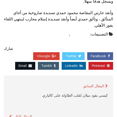
ويسجل هدفاً سهلاً.
وأنقذ حارس المقاصة محمود حمدي تسديدة صاروخية من أجاي
المتألق ، وتألق حمدي أيضاً وأنقذ تسديدة إسلام محارب لينتهي اللقاء
بفوز الأهلي.
التصنيفات:
أخبار عربية
,
عاجل
شارك
Google+
Twitter
Facebook
Email
Tumblr
Linkedin
Pinterest
المقال السابق
كيسي يقود ميلان لقلب الطاولة على كالياري
المقال التالي