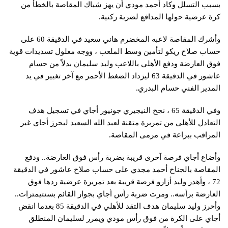
بسبب التسلل وكاد أحمد مودي أن يهز شباك المقاصة بالخطأ من
كرة عرضية حولها المدافع لضربة ركنية.
وأشرك المقاصة لاعبه المخضرم هاني سعيد في الدقيقة 60 على
حساب صلاح ريكو لتأمين وسط الملعب ، ووجه معلول تسديدات قوية
فوق العارضة ودفع الأهلي باللاعب وليد سليمان بدلاً من حسام
عاشور في الدقيقة 63 ليزداد الضغط الأحمر مع آخر تغيير في يد
المدير الفني حسام البدري.
وفي الدقيقة 65 ، نجح النيجيري جونيور أجاي في تسجيل هدف
التعادل للأهلي من تمريرة متقنة لعبد الله السعيد ليحرز أجاي غير
المراقب ببراعة في مرمى المقاصة.
وأضاع أجاي فرصة آخرى قريبة بضربة رأس فوق العارضة.. ودفع
المقاصة بالجناح أحمد مجدي على حساب صلاح عاشور في الدقيقة
72 ، وأهدر وليد أزارو فرصة قريبة بعد تمريرة عرضية ردها فوق
العارضة برأسه.. ومرت ضربة رأس أجاي بجوار القائم بسنتيمترات..
وأحرز وليد سليمان هدف التقد للأهلي في الدقيقة 85 بعدما انقض
أجاي على الكرة من فوق رأس مودي ويمرر لسليمان المنطلق