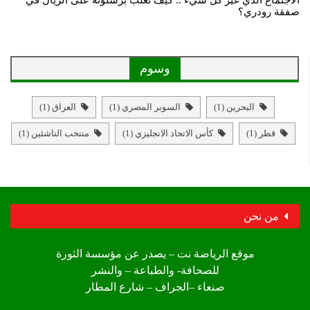
الاجتماع الذي غيّر كل شيء .. كيف تغلب برشلونة على الريال في
صفقة رودري؟
وسوم
البحرين
(1)
السوبر المصري
(1)
العراق
(1)
قطر
(1)
كأس الاتحاد الانجليزي
(1)
منتخب الناشئين
(1)
من نحن
موقع الرياضة نت – يصدر عن مؤسسة الثورة
للصحافة- والطباعة – والنشر
صنعاء –الجراف – شارع المطار