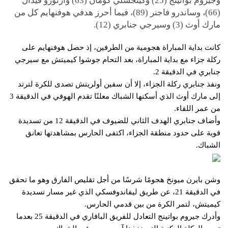
وجيروم بواتينج (25) وكينجسلي كومان (63) وأرتورو فيدال
(66)، وساندرو فاجنر (89)، فيما أحرز هدفي هوفنهايم كل من
مارك أوث (3) وسيرجي جنابري (12).
كانت بداية المباراة هجومية من الطرفين، إذ حصل هوفنهايم على
ركلة جزاء مع بداية المباراة، بعد التحام جوشوا كيميتش مع سيرجي
جنابري في الدقيقة 2.
ونفذ جنابري ركلة الجزاء، إلا أن سفين أولريتش تصدى للكرة لترتد
إلى مارك أوث الذي أسكنها الشباك معلنًا تقدم الهوفي في الدقيقة 3
من عمر اللقاء.
وأضاف جنابري الهدف الثاني للضيوف في الدقيقة 12 من تسديدة
قوية على حدود منطقة الجزاء، اكتفى الحارس بمشاهدتها تعانق
الشباك.
وشن بايرن ميونخ هجومًا شرسًا من أجل تقليص الفارق وهو ما تحقق
في الدقيقة 21، عن طريق ليفاندوفسكي الذي غير مسار تسديدة
كيميتش، لتمر الكرة من بين قدمي الحارس.
وأدرك جيروم بواتينج التعادل للفريق البافاري في الدقيقة 25 بعدما