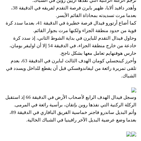
ترجم الركلة الركنية التي نفذها آريين روبن في الشباك.
وأهدر دافيد ألابا، ظهير بايرن فرصة التقدم لفريقه في الدقيقة 38،
بعدما مرت تسديدته بمحاذاة القائم الأيسر.
كما أضاع أرتورو فيدال فرصة خطيرة في الدقيقة 41، بعدما سدد كرة
قوية من حدود منطقة الجزاء ولكنها مرت بجوار القائم.
وحاول فيدال التقدم للبايرن في بداية الشوط الثاني، إذ سدد كرة
خادعة من خارج منطقة الجزاء، في الدقيقة 54 إلا أن اوليفر بومان،
حارس هوفنهايم تعامل معها بشكل ناجح.
وأحرز كينجسلي كومان الهدف الثالث لبايرن في الدقيقة 63، بعدم
تلقى تمريرة رائعة من ليفاندوفسكي قبل أن يقطع للداخل ويسدد في
الشباك.
وسجل فيدال الهدف الرابع لأصحاب الأرض في الدقيقة 66 إذ استقبل
الركلة الركنية التي نفذها روبن بإتقان، برأسية رائعة في المرمى.
وأتم البديل ساندرو فاجنر خماسية الفريق البافاري في الدقيقة 89،
بعدما وضع عرضية البديل الآخر رافينيا في الشباك الخالية.