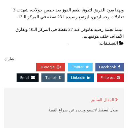
وبهذا يعود الفريق لتذوق طعم الفوز بعد خمس جولات، شهدت 3
تعادلات وخسارتين، ليرتفع رصيده لـ23 نقطة في المركز الـ13.
بينما تجمد رصيد هانوفر عند 27 نقطة في المركز الـ10 وبفارق
الأهداف خلف هوفنهايم.
التصنيفات:
الدوري الالماني
,
عاجل
شارك
Google+
Twitter
Facebook
Email
Tumblr
Linkedin
Pinterest
المقال السابق
ميلان يُسقط لاتسيو ويبعده عن صراع القمة