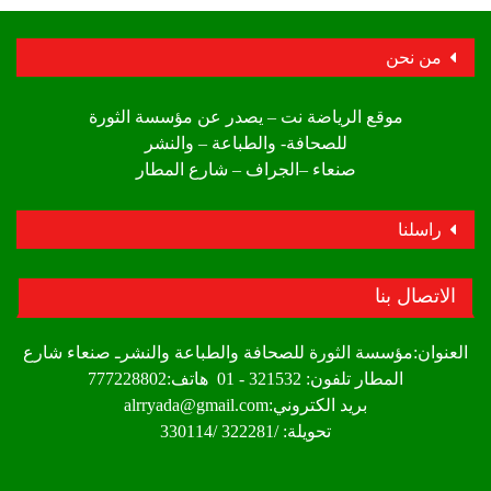
من نحن
موقع الرياضة نت – يصدر عن مؤسسة الثورة
للصحافة- والطباعة – والنشر
صنعاء –الجراف – شارع المطار
راسلنا
الاتصال بنا
العنوان:مؤسسة الثورة للصحافة والطباعة والنشرـ صنعاء شارع
المطار تلفون: 321532 - 01 هاتف:777228802
بريد الكتروني:alrryada@gmail.com
تحويلة: /322281 /330114