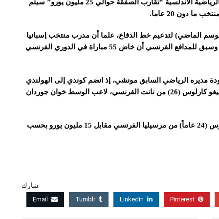
وبحسب الموقع الالكتروني لصحيفة “استاديو ديبورتيفو” الرياضية الأندلسية “تقارب الصفقة حوالي 25 مليون يورو” سيتم
ا دون 20 عاما.
سباني (الموسم الماضي) لتدعيم خط الدفاع، علما أن مدرب منتخب إسبانيا
وريال مدريد السابق جولن لوبيتيغي تسلم تدريب إشبيلية. وسبق للمدافع الفرنسي أن خاض 55 مباراة في الدوري الفرنسي
ودة مديره الرياضي السابق مونشي، إذ انضم كوندي إلى الهولندي
لوك دي يونغ (28 عاما) من أيندهوفن، المدافع البرازيلي دييغو كارلوس (26) من نانت الفرنسي، لاعب الوسط خوان جوردان
كما من المحتمل وصول الجناح الأرجنتيني لوكاس أوكامبوس (24 عاماً) من مرسيليا الفرنسي مقابل 15 مليون يورو بحسب
شارك
Email
Tumblr
Linkedin
Pinterest