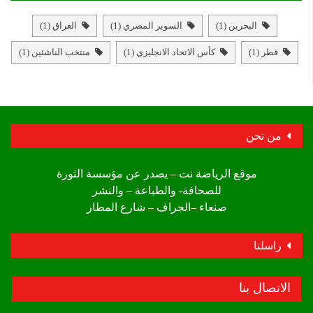
البحرين
(1)
السوبر المصري
(1)
العراق
(1)
قطر
(1)
كأس الاتحاد الانجليزي
(1)
منتخب الناشئين
(1)
من نحن
موقع الرياضة نت – يصدر عن مؤسسة الثورة
للصحافة- والطباعة – والنشر
صنعاء –الجراف – شارع المطار
راسلنا
الاتصال بنا