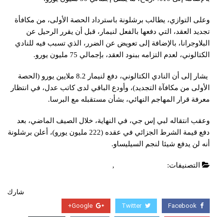
وعلى التوازي، يطالب برشلونة باسترداد الحصة الأولى، من مكافأة
تجديد العقد، التي دفعها بالفعل لنيمار، قبل أن يقرر الرحيل عن
البلاوجرانا، بالإضافة إلى تعويض عن الضرر، الذي تسبب فيه للنادي
الكتالوني، لعدم التزامه ببنود العقد، بإجمالي 75 مليون يورو.
يشار إلى أن النادي الكتالوني، دفع لنيمار 8.2 ملايين يورو (الحصة
الأولى من مكافآة التجديد)، وأودع الباقي لدى كاتب عدل، في انتظار
معرفة قرار المهاجم النهائي، بشأن مستقبله مع البرسا.
وعقب انتقاله لبي إس جي، في النهاية، خلال الصيف الماضي، بعد
دفع قيمة الشرط الجزائي في عقده (222 مليون يورو)، أعلن برشلونة
أنه لن يدفع شيئا لنجم السيليساو.
التصنيفات:
الدوري الاسباني
,
عاجل
شارك
Google+
Twitter
Facebook