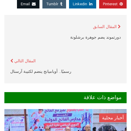
Email
Tumblr
Linkedin
Pinterest
المقال السابق
دورتموند يضم جوهرة برشلونة
المقال التالي
رسميًا.. أوباميانج ينضم لكتيبة آرسنال
مواضع ذات علاقة
أخبار محلية