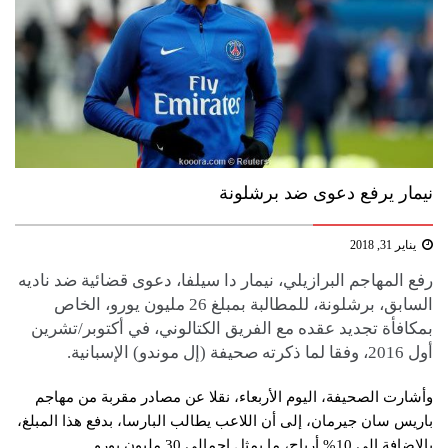
نيمار يرفع دعوى ضد برشلونة
يناير 31, 2018
رفع المهاجم البرازيلي، نيمار دا سيلفا، دعوى قضائية ضد ناديه
السابق، برشلونة، للمطالبة بمبلغ 26 مليون يورو، الخاص
بمكافأة تجديد عقده مع الفريق الكتالوني، في أكتوبر/تشرين
أول 2016، وفقا لما ذكرته صحيفة (إل موندو) الإسبانية.
وأشارت الصحيفة، اليوم الأربعاء، نقلا عن مصادر مقربة من مهاجم
باريس سان جيرمان، إلى أن اللاعب يطالب البارسا، بدفع هذا المبلغ،
بالإضافة إلى 10% أرباح، ما يمثل إجمالي 30 مليون يورو.