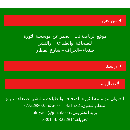
من نحن
موقع الرياضة نت – يصدر عن مؤسسة الثورة
للصحافة- والطباعة – والنشر
صنعاء –الجراف – شارع المطار
راسلنا
الاتصال بنا
العنوان:مؤسسة الثورة للصحافة والطباعة والنشرـ صنعاء شارع
المطار تلفون: 321532 - 01 هاتف:777228802
بريد الكتروني:alrryada@gmail.com
تحويلة: /322281 /330114