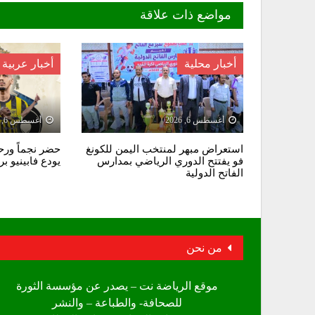
مواضع ذات علاقة
أخبار محلية
أخبار عربية
أغسطس 6, 2026
أغسطس 6, 2026
استعراض مبهر لمنتخب اليمن للكونغ
حضر نجماً ورحل
فو يفتتح الدوري الرياضي بمدارس
يودع فابينيو ب
الفاتح الدولية
من نحن
موقع الرياضة نت – يصدر عن مؤسسة الثورة
للصحافة- والطباعة – والنشر