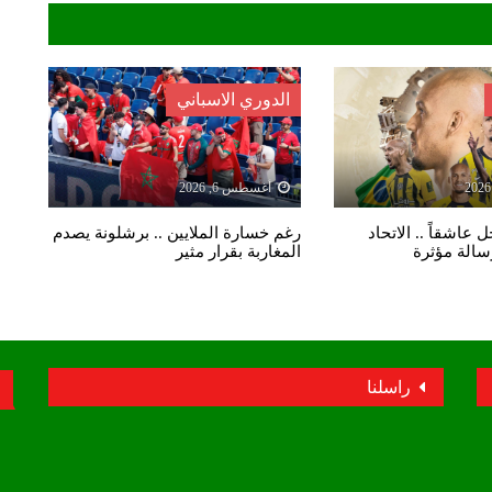
الدوري الاسباني
أغسطس 6, 2026
 عاشقاً .. الاتحاد
رغم خسارة الملايين .. برشلونة يصدم
رسالة مؤثرة
المغاربة بقرار مثير
راسلنا