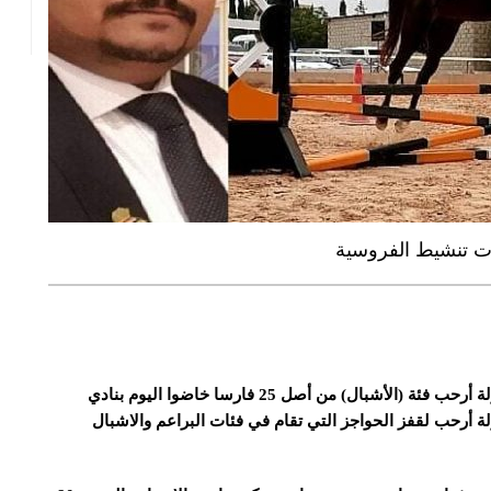
حقق 16 فارساً في فئة الأشبال الفوز بالمركز الأول وبطولة أرحب فئة (الأشبال) من أصل 25 فارسا خاضوا اليوم بنادي
 أرحب لقفز الحواجز التي تقام في فئات البراعم والاشبال