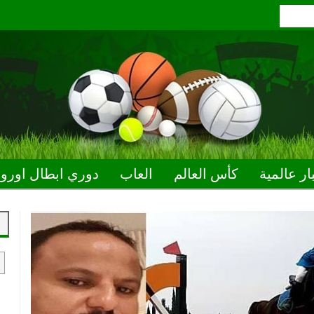
ار عالمية
كأس العالم
العاب
دوري ابطال اوروب