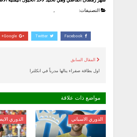
شهر رمضان الماضي وهي تخليد لأحد الخيول اليمنية الأصيل
التصنيفات:
أخبار محلية
,
عاجل
Google+
Twitter
Facebook
المقال السابق
اول بطاقة صفراء ينالها مدرباً في انكلترا
مواضع ذات علاقة
الدوري الاسباني
الدوري الايط