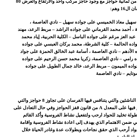
وتنافس الفرسان الأشبال ضمن مسلك قفز حواجز مكون من ثمانية حواجز مع وجود حاجز مركب واحد والارتفاع والعرض 80
1 وهم:
سهيل معاذ الخميسي على جواده سهيل – نادي العاصمة ،
 ، أحمد محمد القرماني على جواده الراشد – مربط الرعد، مهند
بد العز مرغم على جواده الباسل – الكلية الحربية، إياد محمد
اده الحالمة – كلية الشرطة، محمد بركان العبسي على جواده
ه الأدهم – نادي العاصمة ، أسامة عبد الخالق الحمزة على جواد
ه رامي – نادي العاصمة، زكريا محمد حسن الرحيم على جواده
جواده الميمون – مربط الرعد، خالد جمال الطويل على جواده
تايم – نادي العاصمة
وتقام غدا ضمن البطولة منافسات المباراة الثالثة في فئة الناشئين والتي يتنافس فيها الفرسان على تجاوز 8 حواجز والتي
يصل ارتفاعها إلى 90 سم مع اعتبار الزمن وسيتم التحكيم فيها على المعدل A من قانون قفز الحواجز وفي حال التعادل على
طولة تخليد للحواد ارحب ولتفعيل نشاط الفروسية وأكد القائم
تي ضمن الاهتمام الذي يهدف إلى اعادة نشاط الفروسية واقامة
واد أرحب الذي حقق نجاحات وبطولات عدة وغادر الحياة خلال