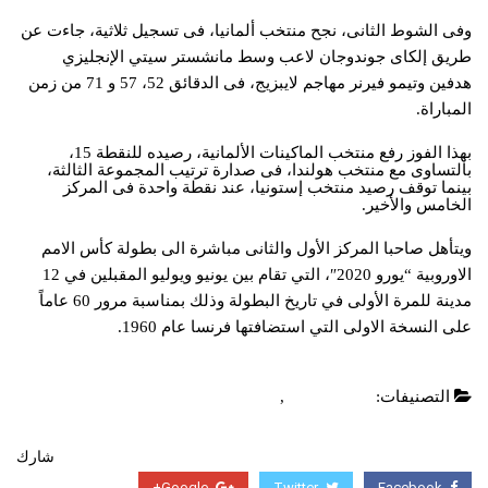
وفى الشوط الثانى، نجح منتخب ألمانيا، فى تسجيل ثلاثية، جاءت عن
طريق إلكاى جوندوجان لاعب وسط مانشستر سيتي الإنجليزي
هدفين وتيمو فيرنر مهاجم لايبزيج، فى الدقائق 52، 57 و 71 من زمن
المباراة
.
بهذا الفوز رفع منتخب الماكينات الألمانية، رصيده للنقطة 15،
بالتساوى مع منتخب هولندا، فى صدارة ترتيب المجموعة الثالثة،
بينما توقف رصيد منتخب إستونيا، عند نقطة واحدة فى المركز
الخامس والأخير
.
ويتأهل صاحبا المركز الأول والثانى مباشرة الى بطولة كأس الامم
الاوروبية “يورو 2020″، التي تقام بين يونيو ويوليو المقبلين في 12
مدينة للمرة الأولى في تاريخ البطولة وذلك بمناسبة مرور 60 عاماً
على النسخة الاولى التي استضافتها فرنسا عام 1960.
التصنيفات:
اخبار عالمية
,
عاجل
شارك
Google+
Twitter
Facebook