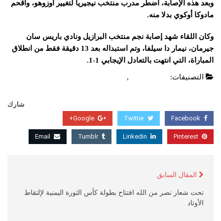
وبعد هذه الإصابة، اضطر مدرب منتخب نيجيريا لتغيير أوزوهو، وأقحم
مادوكا أوكوي بدلا منه.
وكان اللقاء شهد إصابة نجم منتخب البرازيل ونادي باريس سان
جيرمان، نيمار دا سيلفا، وتم استبداله بعد 13 دقيقة فقط من انطلاق
المباراة، التي انتهت بالتعادل الإيجابي 1-1.
التصنيفات:
اخبار عالمية
,
عاجل
شارك
Google+
Twitter
Facebook
Email
Tumblr
Linkedin
Pinterest
المقال السابق
تحت شعار نصر من الله افتتاح بطولة كأس الثورة اليمنية لإلتقاط
الأوتاد