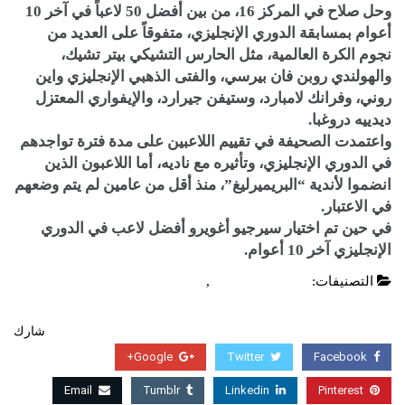
وحل صلاح في المركز 16، من بين أفضل 50 لاعباً في آخر 10
أعوام بمسابقة الدوري الإنجليزي، متفوقاً على العديد من
نجوم الكرة العالمية، مثل الحارس التشيكي بيتر تشيك،
والهولندي روبن فان بيرسي، والفتى الذهبي الإنجليزي واين
روني، وفرانك لامبارد، وستيفن جيرارد، والإيفواري المعتزل
ديدييه دروغبا.
واعتمدت الصحيفة في تقييم اللاعبين على مدة فترة تواجدهم
في الدوري الإنجليزي، وتأثيره مع ناديه، أما اللاعبون الذين
انضموا لأندية “البريميرليغ”، منذ أقل من عامين لم يتم وضعهم
في الاعتبار.
في حين تم اختيار سيرجيو أغويرو أفضل لاعب في الدوري
الإنجليزي آخر 10 أعوام.
التصنيفات:
الدوري الانجليزي
,
عاجل
شارك
Google+
Twitter
Facebook
Email
Tumblr
Linkedin
Pinterest