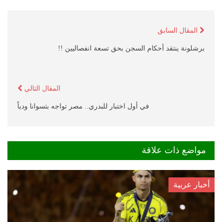
المقال السابق
برشلونة ينتقد أحكام السجن بحق تسعة انفصاليين !!
المقال التالي
في أول اختبار للبدري.. مصر تواجه بتسوانا ودياً
مواضع ذات علاقة
أخبار عربية