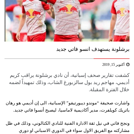
برشلونة يستهدف انسو فاتي جديد
أكتوبر 15, 2019
كشفت تقارير صحف إسبانية، أن نادي ​برشلونة​ يراقب كريم
أديمي، مهاجم ​ريد بول سالزبورغ​ الشاب، وذلك تمهيداً لضمه
خلال الفترة المقبلة.
واشارت صحيفة “موندو ديبورتيفو” الإسبانية، الى إن أديمي هو رهان
باتريك كويلفرت، مدير أك​اديمي​ة لاماسيا، ليصبح أنسوا فاتي جديد.
ونجح فاتي في نيل ثقة الادارة الفنية للنادي الكتالوني، وذلك في ظل
مشاركته مع الفريق الاول سواء في ​الدوري الاسباني​ او دوري