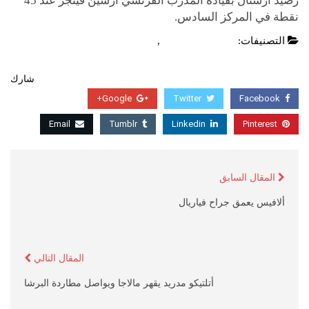
رصيد آرسنال بقيادة المدرب الفرنسي آرسين فينجر عند 45
نقطة في المركز السادس.
التصنيفات:
الدوري الانجليزي
,
عاجل
شارك
Google+
Twitter
Facebook
Email
Tumblr
Linkedin
Pinterest
المقال السابق
ألافيس يعمق جراح فياريال
المقال التالي
أتلتيكو مدريد يقهر مالاجا ويواصل مطاردة البرشا