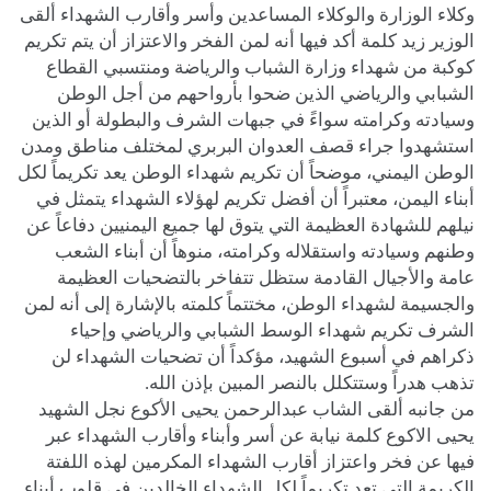
وكلاء الوزارة والوكلاء المساعدين وأسر وأقارب الشهداء ألقى
الوزير زيد كلمة أكد فيها أنه لمن الفخر والاعتزاز أن يتم تكريم
كوكبة من شهداء وزارة الشباب والرياضة ومنتسبي القطاع
الشبابي والرياضي الذين ضحوا بأرواحهم من أجل الوطن
وسيادته وكرامته سواءً في جبهات الشرف والبطولة أو الذين
استشهدوا جراء قصف العدوان البربري لمختلف مناطق ومدن
الوطن اليمني، موضحاً أن تكريم شهداء الوطن يعد تكريماً لكل
أبناء اليمن، معتبراً أن أفضل تكريم لهؤلاء الشهداء يتمثل في
نيلهم للشهادة العظيمة التي يتوق لها جميع اليمنيين دفاعاً عن
وطنهم وسيادته واستقلاله وكرامته، منوهاً أن أبناء الشعب
عامة والأجيال القادمة ستظل تتفاخر بالتضحيات العظيمة
والجسيمة لشهداء الوطن، مختتماً كلمته بالإشارة إلى أنه لمن
الشرف تكريم شهداء الوسط الشبابي والرياضي وإحياء
ذكراهم في أسبوع الشهيد، مؤكداً أن تضحيات الشهداء لن
تذهب هدراً وستتكلل بالنصر المبين بإذن الله.
من جانبه ألقى الشاب عبدالرحمن يحيى الأكوع نجل الشهيد
يحيى الاكوع كلمة نيابة عن أسر وأبناء وأقارب الشهداء عبر
فيها عن فخر واعتزاز أقارب الشهداء المكرمين لهذه اللفتة
الكريمة التي تعد تكريماً لكل الشهداء الخالدين في قلوب أبناء