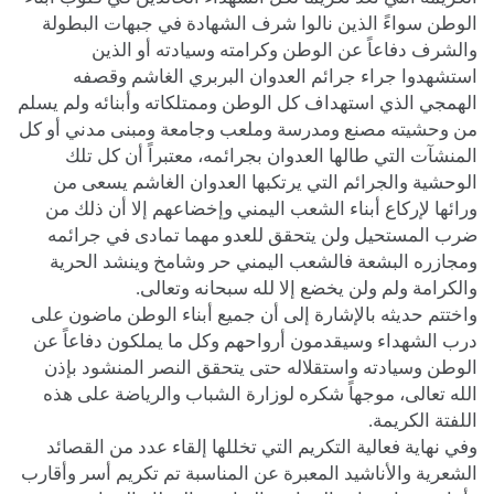
الوطن سواءً الذين نالوا شرف الشهادة في جبهات البطولة
والشرف دفاعاً عن الوطن وكرامته وسيادته أو الذين
استشهدوا جراء جرائم العدوان البربري الغاشم وقصفه
الهمجي الذي استهداف كل الوطن وممتلكاته وأبنائه ولم يسلم
من وحشيته مصنع ومدرسة وملعب وجامعة ومبنى مدني أو كل
المنشآت التي طالها العدوان بجرائمه، معتبراً أن كل تلك
الوحشية والجرائم التي يرتكبها العدوان الغاشم يسعى من
ورائها لإركاع أبناء الشعب اليمني وإخضاعهم إلا أن ذلك من
ضرب المستحيل ولن يتحقق للعدو مهما تمادى في جرائمه
ومجازره البشعة فالشعب اليمني حر وشامخ وينشد الحرية
والكرامة ولم ولن يخضع إلا لله سبحانه وتعالى.
واختتم حديثه بالإشارة إلى أن جميع أبناء الوطن ماضون على
درب الشهداء وسيقدمون أرواحهم وكل ما يملكون دفاعاً عن
الوطن وسيادته واستقلاله حتى يتحقق النصر المنشود بإذن
الله تعالى، موجهاً شكره لوزارة الشباب والرياضة على هذه
اللفتة الكريمة.
وفي نهاية فعالية التكريم التي تخللها إلقاء عدد من القصائد
الشعرية والأناشيد المعبرة عن المناسبة تم تكريم أسر وأقارب