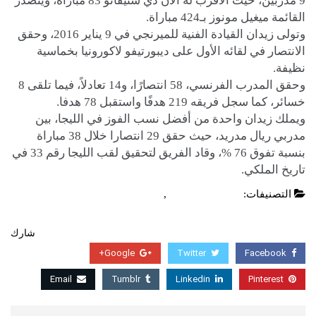
9 مدربين، حيث الأقرب له الآن دي ستيفانو 83 مباراة، ويتصدر
القائمة ميغيل مونوز بـ424 مباراة.
وتولى زيدان القيادة الفنية للميرنجي في 9 يناير 2016، وحقق
الانتصار في لقائه الأول على ديبورتيفو لاكورونيا بخماسية
نظيفة.
وحقق المدرب الفرنسي، 58 انتصارًا، و14 تعادلاً، فيما تلقى 8
خسائر، كما سجل فريقه 219 هدفًا واستقبل 78 هدفا.
ويملك زيدان واحدة من أفضل نسب الفوز في الليجا، بين
مدربي ريال مدريد، حيث حقق 29 انتصارا خلال 38 مباراة
بنسبة تفوق 76 %، وقاد الفريق لتحقيق لقب الليجا رقم 33 في
تاريخ الملكي.
التصنيفات:
الدوري الاسباني
,
عاجل
شارك
Google+
Twitter
Facebook
Email
Tumblr
Linkedin
Pinterest