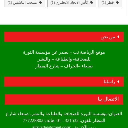
قطر
(1)
كأس الاتحاد الانجليزي
(1)
منتخب الناشئين
(1)
من نحن
موقع الرياضة نت – يصدر عن مؤسسة الثورة
للصحافة- والطباعة – والنشر
صنعاء –الجراف – شارع المطار
راسلنا
الاتصال بنا
العنوان:مؤسسة الثورة للصحافة والطباعة والنشرـ صنعاء شارع
المطار تلفون: 321532 - 01 هاتف:777228802
بريد الكتروني:alrryada@gmail.com